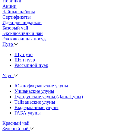
Новинки
Акции
Чайные наборы
Сертификаты
Идеи для подарков
Базовый чай
Эксклюзивный чай
Эксклюзивная посуда
Пуэр
Шу пуэр
Шэн пуэр
Рассыпной пуэр
Улун
Южнофуцзяньские улуны
Уишаньские улуны
Гуандунские улуны (Дань Цуны)
Тайваньские улуны
Выдержанные улуны
ГАБА улуны
Красный чай
Зелёный чай