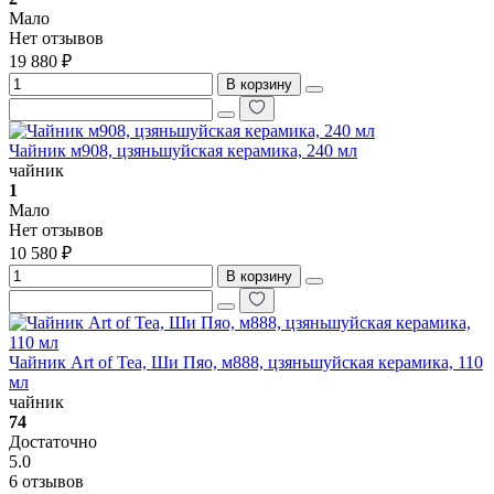
Мало
Нет отзывов
19 880 ₽
В корзину
Чайник м908, цзяньшуйская керамика, 240 мл
чайник
1
Мало
Нет отзывов
10 580 ₽
В корзину
Чайник Art of Tea, Ши Пяо, м888, цзяньшуйская керамика, 110
мл
чайник
74
Достаточно
5.0
6 отзывов