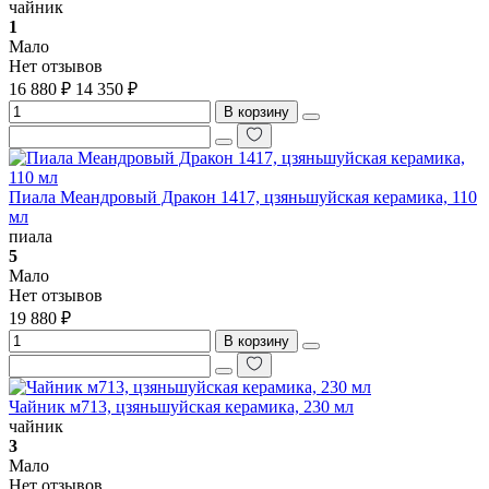
чайник
1
Мало
Нет отзывов
16 880 ₽
14 350 ₽
В корзину
Пиала Меандровый Дракон 1417, цзяньшуйская керамика, 110
мл
пиала
5
Мало
Нет отзывов
19 880 ₽
В корзину
Чайник м713, цзяньшуйская керамика, 230 мл
чайник
3
Мало
Нет отзывов