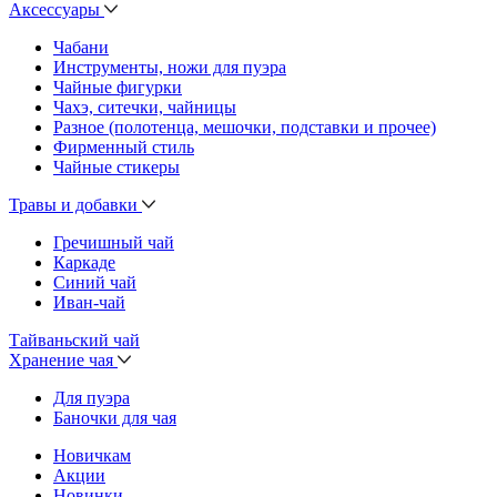
Аксессуары
Чабани
Инструменты, ножи для пуэра
Чайные фигурки
Чахэ, ситечки, чайницы
Разное (полотенца, мешочки, подставки и прочее)
Фирменный стиль
Чайные стикеры
Травы и добавки
Гречишный чай
Каркаде
Синий чай
Иван-чай
Тайваньский чай
Хранение чая
Для пуэра
Баночки для чая
Новичкам
Акции
Новинки