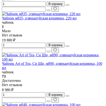
В корзину
Чайник м835, цзяньшуйская керамика, 220 мл
чайник
1
Мало
Нет отзывов
19 880 ₽
В корзину
Чайник Art of Tea, Си Ши, м890, цзяньшуйская керамика, 100
мл
чайник
73
Достаточно
Нет отзывов
8 980 ₽
В корзину