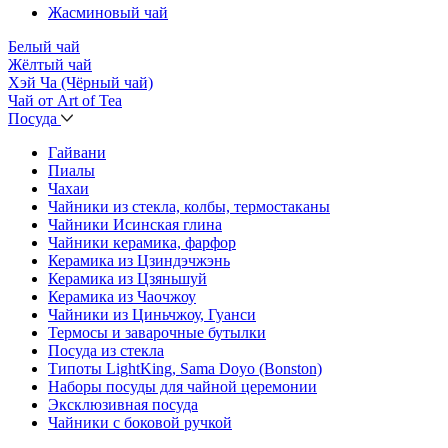
Жасминовый чай
Белый чай
Жёлтый чай
Хэй Ча (Чёрный чай)
Чай от Art of Tea
Посуда
Гайвани
Пиалы
Чахаи
Чайники из стекла, колбы, термостаканы
Чайники Исинская глина
Чайники керамика, фарфор
Керамика из Цзиндэчжэнь
Керамика из Цзяньшуй
Керамика из Чаочжоу
Чайники из Циньчжоу, Гуанси
Термосы и заварочные бутылки
Посуда из стекла
Типоты LightKing, Sama Doyo (Bonston)
Наборы посуды для чайной церемонии
Эксклюзивная посуда
Чайники с боковой ручкой