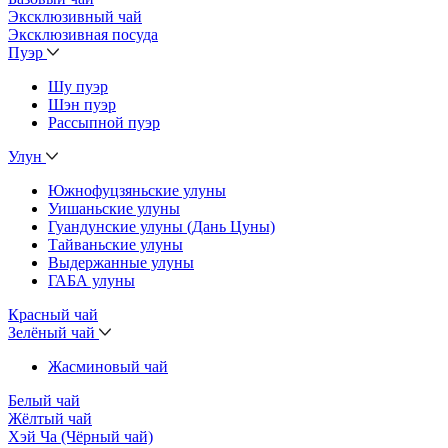
Эксклюзивный чай
Эксклюзивная посуда
Пуэр
Шу пуэр
Шэн пуэр
Рассыпной пуэр
Улун
Южнофуцзяньские улуны
Уишаньские улуны
Гуандунские улуны (Дань Цуны)
Тайваньские улуны
Выдержанные улуны
ГАБА улуны
Красный чай
Зелёный чай
Жасминовый чай
Белый чай
Жёлтый чай
Хэй Ча (Чёрный чай)