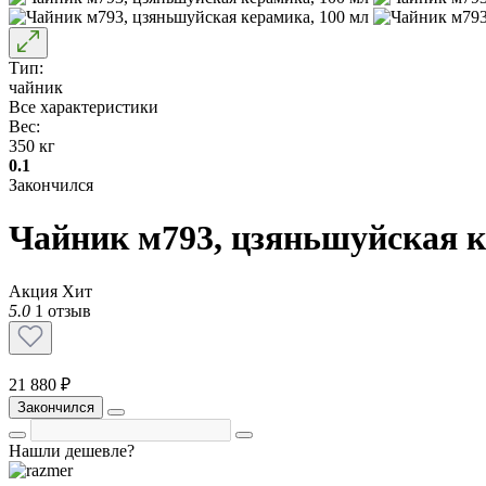
Тип:
чайник
Все характеристики
Вес:
350 кг
0.1
Закончился
Чайник м793, цзяньшуйская к
Акция
Хит
5.0
1 отзыв
21 880 ₽
Закончился
Нашли дешевле?