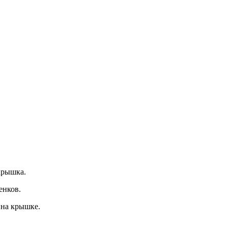
крышка.
енков.
 на крышке.