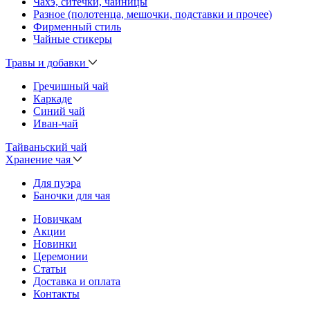
Чахэ, ситечки, чайницы
Разное (полотенца, мешочки, подставки и прочее)
Фирменный стиль
Чайные стикеры
Травы и добавки
Гречишный чай
Каркаде
Синий чай
Иван-чай
Тайваньский чай
Хранение чая
Для пуэра
Баночки для чая
Новичкам
Акции
Новинки
Церемонии
Статьи
Доставка и оплата
Контакты