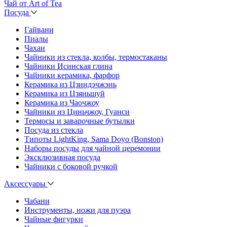
Чай от Art of Tea
Посуда
Гайвани
Пиалы
Чахаи
Чайники из стекла, колбы, термостаканы
Чайники Исинская глина
Чайники керамика, фарфор
Керамика из Цзиндэчжэнь
Керамика из Цзяньшуй
Керамика из Чаочжоу
Чайники из Циньчжоу, Гуанси
Термосы и заварочные бутылки
Посуда из стекла
Типоты LightKing, Sama Doyo (Bonston)
Наборы посуды для чайной церемонии
Эксклюзивная посуда
Чайники с боковой ручкой
Аксессуары
Чабани
Инструменты, ножи для пуэра
Чайные фигурки