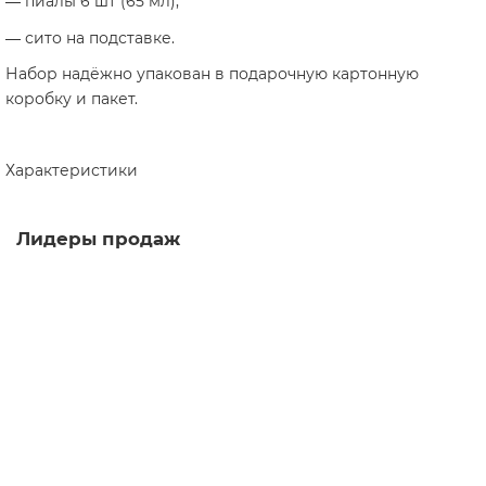
—
пиалы 6 шт (65 мл);
—
сито на подставке.
Набор надёжно упакован в подарочную картонную
коробку и пакет.
Характеристики
Лидеры продаж
Набор Цветущая Сакура s140, Цзиндэчжэнь, 3 предмета
набор
1
Мало