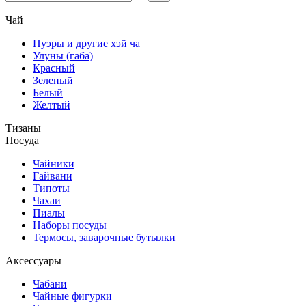
Чай
Пуэры и другие хэй ча
Улуны (габа)
Красный
Зеленый
Белый
Желтый
Тизаны
Посуда
Чайники
Гайвани
Типоты
Чахаи
Пиалы
Наборы посуды
Термосы, заварочные бутылки
Аксессуары
Чабани
Чайные фигурки