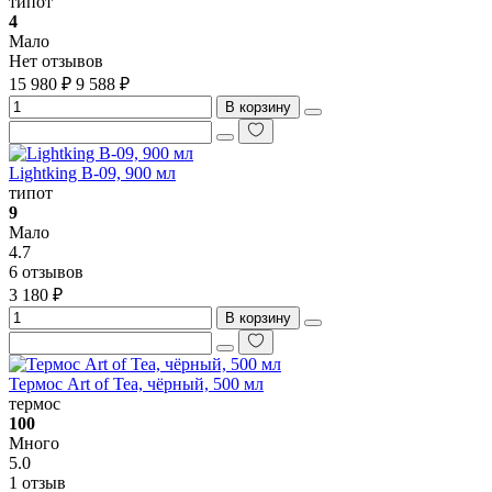
типот
4
Мало
Нет отзывов
15 980 ₽
9 588 ₽
В корзину
Lightking B-09, 900 мл
типот
9
Мало
4.7
6 отзывов
3 180 ₽
В корзину
Термос Art of Tea, чёрный, 500 мл
термос
100
Много
5.0
1 отзыв