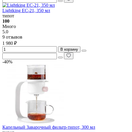
Lightking EC-21, 350 мл
типот
100
Много
5.0
9 отзывов
1 980 ₽
В корзину
-40%
Капельный Заварочный фильтр-типот, 300 мл