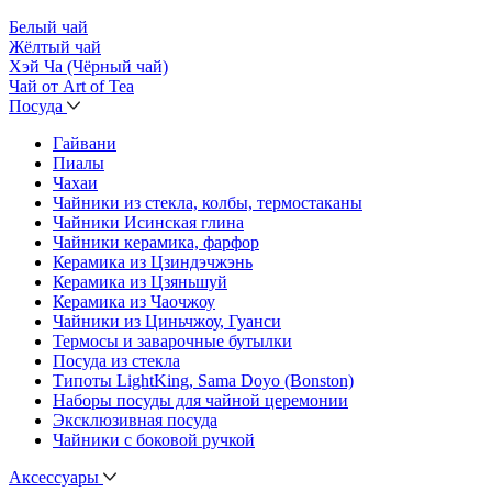
Белый чай
Жёлтый чай
Хэй Ча (Чёрный чай)
Чай от Art of Tea
Посуда
Гайвани
Пиалы
Чахаи
Чайники из стекла, колбы, термостаканы
Чайники Исинская глина
Чайники керамика, фарфор
Керамика из Цзиндэчжэнь
Керамика из Цзяньшуй
Керамика из Чаочжоу
Чайники из Циньчжоу, Гуанси
Термосы и заварочные бутылки
Посуда из стекла
Типоты LightKing, Sama Doyo (Bonston)
Наборы посуды для чайной церемонии
Эксклюзивная посуда
Чайники с боковой ручкой
Аксессуары