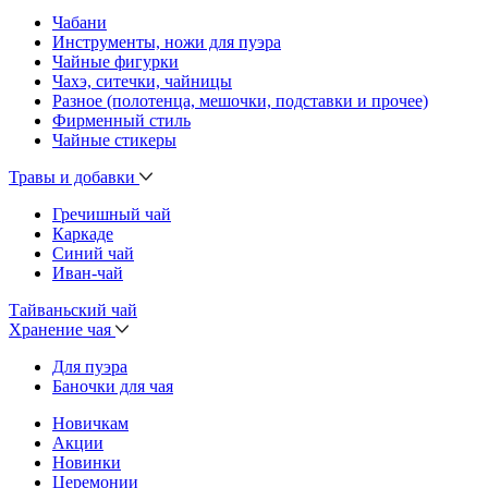
Чабани
Инструменты, ножи для пуэра
Чайные фигурки
Чахэ, ситечки, чайницы
Разное (полотенца, мешочки, подставки и прочее)
Фирменный стиль
Чайные стикеры
Травы и добавки
Гречишный чай
Каркаде
Синий чай
Иван-чай
Тайваньский чай
Хранение чая
Для пуэра
Баночки для чая
Новичкам
Акции
Новинки
Церемонии