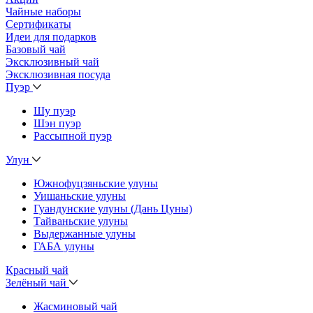
Чайные наборы
Сертификаты
Идеи для подарков
Базовый чай
Эксклюзивный чай
Эксклюзивная посуда
Пуэр
Шу пуэр
Шэн пуэр
Рассыпной пуэр
Улун
Южнофуцзяньские улуны
Уишаньские улуны
Гуандунские улуны (Дань Цуны)
Тайваньские улуны
Выдержанные улуны
ГАБА улуны
Красный чай
Зелёный чай
Жасминовый чай