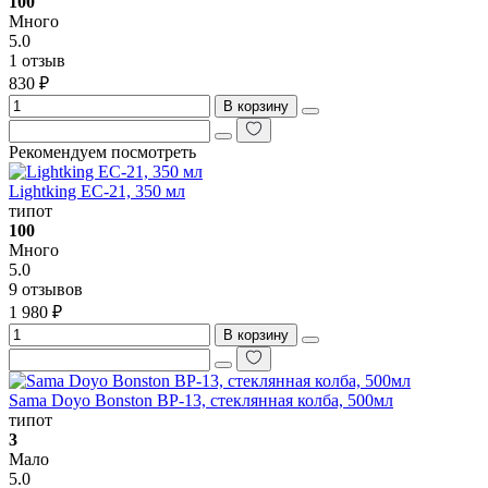
100
Много
5.0
1 отзыв
830 ₽
В корзину
Рекомендуем посмотреть
Lightking EC-21, 350 мл
типот
100
Много
5.0
9 отзывов
1 980 ₽
В корзину
Sama Doyo Bonston BP-13, стеклянная колба, 500мл
типот
3
Мало
5.0