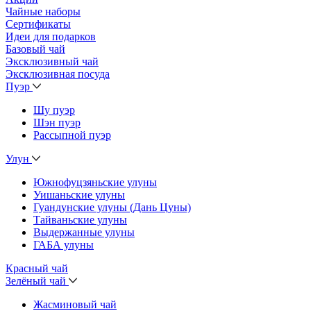
Чайные наборы
Сертификаты
Идеи для подарков
Базовый чай
Эксклюзивный чай
Эксклюзивная посуда
Пуэр
Шу пуэр
Шэн пуэр
Рассыпной пуэр
Улун
Южнофуцзяньские улуны
Уишаньские улуны
Гуандунские улуны (Дань Цуны)
Тайваньские улуны
Выдержанные улуны
ГАБА улуны
Красный чай
Зелёный чай
Жасминовый чай