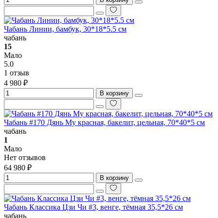
Чабань Линии, бамбук, 30*18*5.5 см
чабань
15
Мало
5.0
1 отзыв
4 980 ₽
В корзину
Чабань #170 Дянь Му красная, бакелит, цельная, 70*40*5 см
чабань
1
Мало
Нет отзывов
64 980 ₽
В корзину
Чабань Классика Цзи Чи #3, венге, тёмная 35,5*26 см
чабань