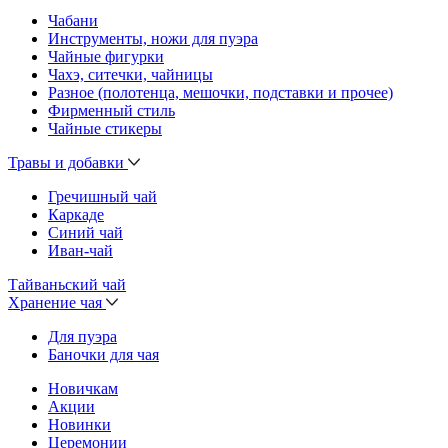
Чабани
Инструменты, ножи для пуэра
Чайные фигурки
Чахэ, ситечки, чайницы
Разное (полотенца, мешочки, подставки и прочее)
Фирменный стиль
Чайные стикеры
Травы и добавки
Гречишный чай
Каркаде
Синий чай
Иван-чай
Тайваньский чай
Хранение чая
Для пуэра
Баночки для чая
Новичкам
Акции
Новинки
Церемонии