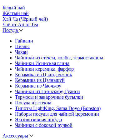
Белый чай
Жёлтый чай
Хэй Ча (Чёрный чай)
Чай от Art of Tea
Посуда
Гайвани
Пиалы
Чахаи
Чайники из стекла, колбы, термостаканы
Чайники Исинская глина
Чайники керамика, фарфор
Керамика из Цзиндэчжэнь
Керамика из Цзяньшуй
Керамика из Чаочжоу
Чайники из Циньчжоу, Гуанси
Термосы и заварочные бутылки
Посуда из стекла
Типоты LightKing, Sama Doyo (Bonston)
Наборы посуды для чайной церемонии
Эксклюзивная посуда
Чайники с боковой ручкой
Аксессуары