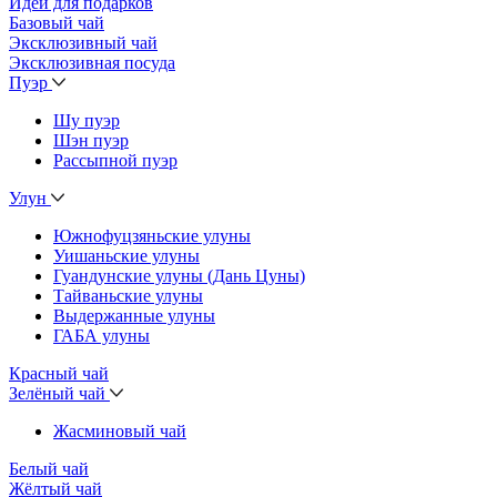
Идеи для подарков
Базовый чай
Эксклюзивный чай
Эксклюзивная посуда
Пуэр
Шу пуэр
Шэн пуэр
Рассыпной пуэр
Улун
Южнофуцзяньские улуны
Уишаньские улуны
Гуандунские улуны (Дань Цуны)
Тайваньские улуны
Выдержанные улуны
ГАБА улуны
Красный чай
Зелёный чай
Жасминовый чай
Белый чай
Жёлтый чай