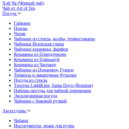
Хэй Ча (Чёрный чай)
Чай от Art of Tea
Посуда
Гайвани
Пиалы
Чахаи
Чайники из стекла, колбы, термостаканы
Чайники Исинская глина
Чайники керамика, фарфор
Керамика из Цзиндэчжэнь
Керамика из Цзяньшуй
Керамика из Чаочжоу
Чайники из Циньчжоу, Гуанси
Термосы и заварочные бутылки
Посуда из стекла
Типоты LightKing, Sama Doyo (Bonston)
Наборы посуды для чайной церемонии
Эксклюзивная посуда
Чайники с боковой ручкой
Аксессуары
Чабани
Инструменты, ножи для пуэра