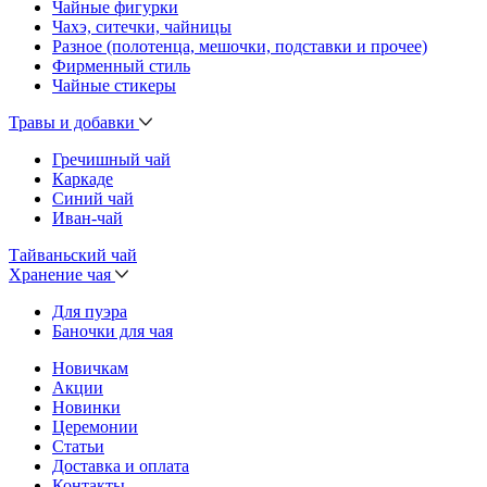
Чайные фигурки
Чахэ, ситечки, чайницы
Разное (полотенца, мешочки, подставки и прочее)
Фирменный стиль
Чайные стикеры
Травы и добавки
Гречишный чай
Каркаде
Синий чай
Иван-чай
Тайваньский чай
Хранение чая
Для пуэра
Баночки для чая
Новичкам
Акции
Новинки
Церемонии
Статьи
Доставка и оплата
Контакты