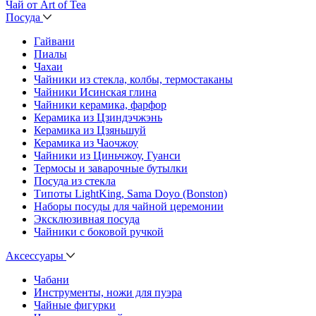
Чай от Art of Tea
Посуда
Гайвани
Пиалы
Чахаи
Чайники из стекла, колбы, термостаканы
Чайники Исинская глина
Чайники керамика, фарфор
Керамика из Цзиндэчжэнь
Керамика из Цзяньшуй
Керамика из Чаочжоу
Чайники из Циньчжоу, Гуанси
Термосы и заварочные бутылки
Посуда из стекла
Типоты LightKing, Sama Doyo (Bonston)
Наборы посуды для чайной церемонии
Эксклюзивная посуда
Чайники с боковой ручкой
Аксессуары
Чабани
Инструменты, ножи для пуэра
Чайные фигурки