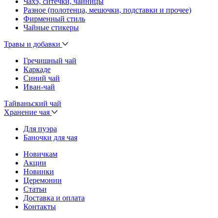
Чахэ, ситечки, чайницы
Разное (полотенца, мешочки, подставки и прочее)
Фирменный стиль
Чайные стикеры
Травы и добавки
Гречишный чай
Каркаде
Синий чай
Иван-чай
Тайваньский чай
Хранение чая
Для пуэра
Баночки для чая
Новичкам
Акции
Новинки
Церемонии
Статьи
Доставка и оплата
Контакты