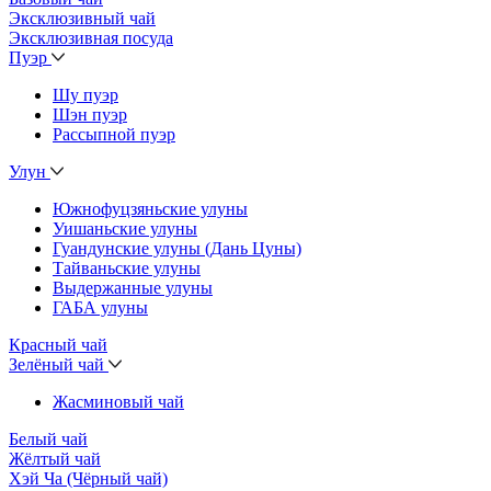
Эксклюзивный чай
Эксклюзивная посуда
Пуэр
Шу пуэр
Шэн пуэр
Рассыпной пуэр
Улун
Южнофуцзяньские улуны
Уишаньские улуны
Гуандунские улуны (Дань Цуны)
Тайваньские улуны
Выдержанные улуны
ГАБА улуны
Красный чай
Зелёный чай
Жасминовый чай
Белый чай
Жёлтый чай
Хэй Ча (Чёрный чай)