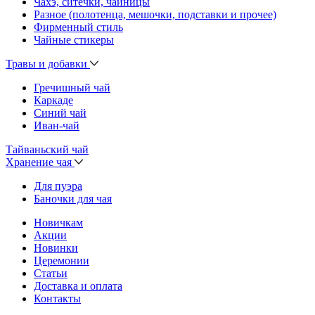
Чахэ, ситечки, чайницы
Разное (полотенца, мешочки, подставки и прочее)
Фирменный стиль
Чайные стикеры
Травы и добавки
Гречишный чай
Каркаде
Синий чай
Иван-чай
Тайваньский чай
Хранение чая
Для пуэра
Баночки для чая
Новичкам
Акции
Новинки
Церемонии
Статьи
Доставка и оплата
Контакты