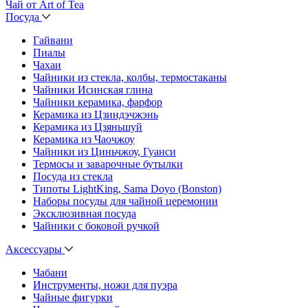
Чай от Art of Tea
Посуда
Гайвани
Пиалы
Чахаи
Чайники из стекла, колбы, термостаканы
Чайники Исинская глина
Чайники керамика, фарфор
Керамика из Цзиндэчжэнь
Керамика из Цзяньшуй
Керамика из Чаочжоу
Чайники из Циньчжоу, Гуанси
Термосы и заварочные бутылки
Посуда из стекла
Типоты LightKing, Sama Doyo (Bonston)
Наборы посуды для чайной церемонии
Эксклюзивная посуда
Чайники с боковой ручкой
Аксессуары
Чабани
Инструменты, ножи для пуэра
Чайные фигурки