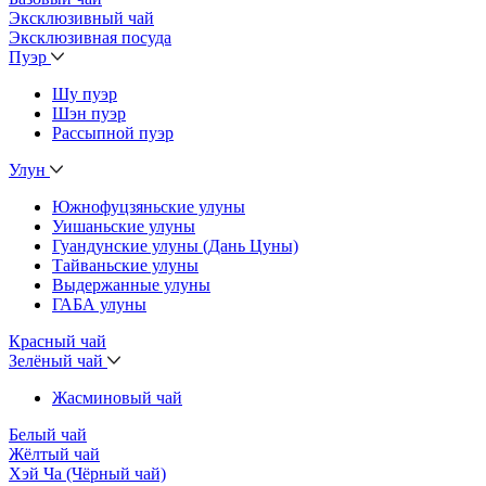
Эксклюзивный чай
Эксклюзивная посуда
Пуэр
Шу пуэр
Шэн пуэр
Рассыпной пуэр
Улун
Южнофуцзяньские улуны
Уишаньские улуны
Гуандунские улуны (Дань Цуны)
Тайваньские улуны
Выдержанные улуны
ГАБА улуны
Красный чай
Зелёный чай
Жасминовый чай
Белый чай
Жёлтый чай
Хэй Ча (Чёрный чай)