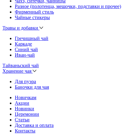
Чахэ, ситечки, чайницы
Разное (полотенца, мешочки, подставки и прочее)
Фирменный стиль
Чайные стикеры
Травы и добавки
Гречишный чай
Каркаде
Синий чай
Иван-чай
Тайваньский чай
Хранение чая
Для пуэра
Баночки для чая
Новичкам
Акции
Новинки
Церемонии
Статьи
Доставка и оплата
Контакты