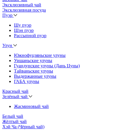
Эксклюзивный чай
Эксклюзивная посуда
Пуэр
Шу пуэр
Шэн пуэр
Рассыпной пуэр
Улун
Южнофуцзяньские улуны
Уишаньские улуны
Гуандунские улуны (Дань Цуны)
Тайваньские улуны
Выдержанные улуны
ГАБА улуны
Красный чай
Зелёный чай
Жасминовый чай
Белый чай
Жёлтый чай
Хэй Ча (Чёрный чай)