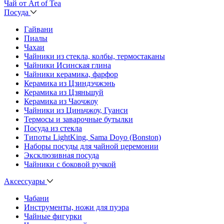
Чай от Art of Tea
Посуда
Гайвани
Пиалы
Чахаи
Чайники из стекла, колбы, термостаканы
Чайники Исинская глина
Чайники керамика, фарфор
Керамика из Цзиндэчжэнь
Керамика из Цзяньшуй
Керамика из Чаочжоу
Чайники из Циньчжоу, Гуанси
Термосы и заварочные бутылки
Посуда из стекла
Типоты LightKing, Sama Doyo (Bonston)
Наборы посуды для чайной церемонии
Эксклюзивная посуда
Чайники с боковой ручкой
Аксессуары
Чабани
Инструменты, ножи для пуэра
Чайные фигурки