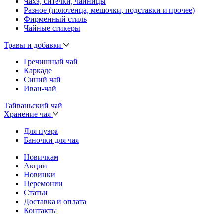
Чахэ, ситечки, чайницы
Разное (полотенца, мешочки, подставки и прочее)
Фирменный стиль
Чайные стикеры
Травы и добавки
Гречишный чай
Каркаде
Синий чай
Иван-чай
Тайваньский чай
Хранение чая
Для пуэра
Баночки для чая
Новичкам
Акции
Новинки
Церемонии
Статьи
Доставка и оплата
Контакты