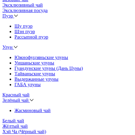
Эксклюзивный чай
Эксклюзивная посуда
Пуэр
Шу пуэр
Шэн пуэр
Рассыпной пуэр
Улун
Южнофуцзяньские улуны
Уишаньские улуны
Гуандунские улуны (Дань Цуны)
Тайваньские улуны
Выдержанные улуны
ГАБА улуны
Красный чай
Зелёный чай
Жасминовый чай
Белый чай
Жёлтый чай
Хэй Ча (Чёрный чай)