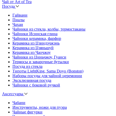
Чай от Art of Tea
Посуда
Гайвани
Пиалы
Чахаи
Чайники из стекла, колбы, термостаканы
Чайники Исинская глина
Чайники керамика, фарфор
Керамика из Цзиндэчжэнь
Керамика из Цзяньшуй
Керамика из Чаочжоу
Чайники из Циньчжоу, Гуанси
Термосы и заварочные бутылки
Посуда из стекла
Типоты LightKing, Sama Doyo (Bonston)
Наборы посуды для чайной церемонии
Эксклюзивная посуда
Чайники с боковой ручкой
Аксессуары
Чабани
Инструменты, ножи для пуэра
Чайные фигурки