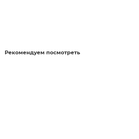
5.0
1 отзыв
5 390 ₽
В корзину
Рекомендуем посмотреть
Чайник из исинской глины т992, 120 мл