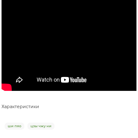
Характеристики
ши пяо
цзы чжу ни