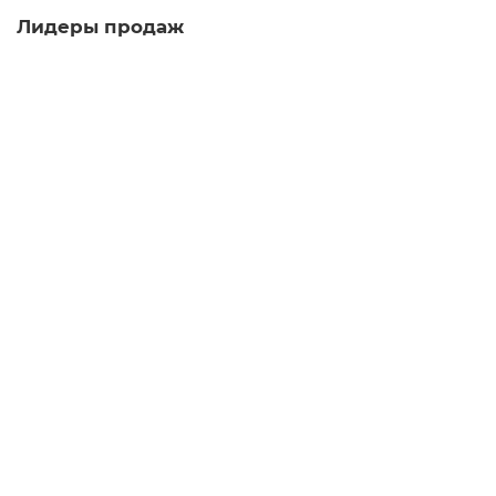
Лидеры продаж
Чайник из исинской глины т1340, 240 мл
чайник
59
Достаточно
5.0
1 отзыв
3 480 ₽
В корзину
Чайник из исинской глины т1323, 120 мл