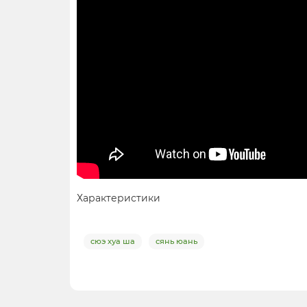
Характеристики
сюэ хуа ша
сянь юань