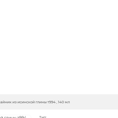
айник из исинской глины т994 , 140 мл
Тип: