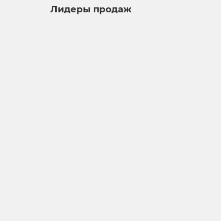
Лидеры продаж
Чайник из исинской глины т1146, 100 мл
чайник
30
Достаточно
Нет отзывов
3 980 ₽
В корзину