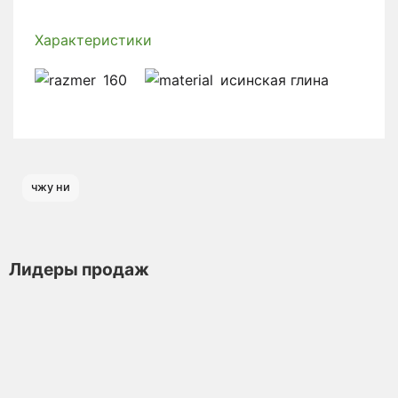
Характеристики
160
исинская глина
чжу ни
Лидеры продаж
Чайник из исинской глины т1132, 100 мл