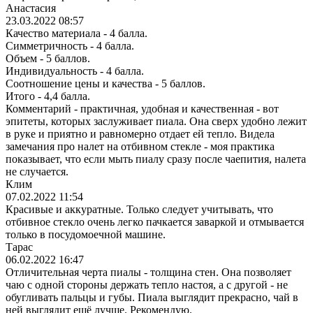
Анастасия
23.03.2022 08:57
Качество материала - 4 балла.
Симметричность - 4 балла.
Объем - 5 баллов.
Индивидуальность - 4 балла.
Соотношение цены и качества - 5 баллов.
Итого - 4,4 балла.
Комментарий - практичная, удобная и качественная - вот
эпитеты, которых заслуживает пиала. Она сверх удобно лежит
в руке и приятно и равномерно отдает ей тепло. Видела
замечания про налет на отбивном стекле - моя практика
показывает, что если мыть пиалу сразу после чаепития, налета
не случается.
Клим
07.02.2022 11:54
Красивые и аккуратные. Только следует учитывать, что
отбивное стекло очень легко пачкается заваркой и отмывается
только в посудомоечной машине.
Тарас
06.02.2022 16:47
Отличительная черта пиалы - толщина стен. Она позволяет
чаю с одной стороны держать тепло настоя, а с другой - не
обугливать пальцы и губы. Пиала выглядит прекрасно, чай в
ней выглядит ещё лучше. Рекомендую.