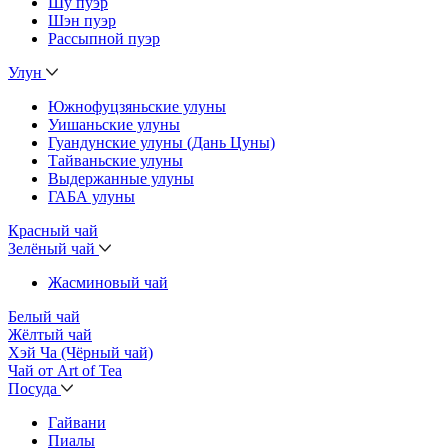
Шу пуэр
Шэн пуэр
Рассыпной пуэр
Улун
Южнофуцзяньские улуны
Уишаньские улуны
Гуандунские улуны (Дань Цуны)
Тайваньские улуны
Выдержанные улуны
ГАБА улуны
Красный чай
Зелёный чай
Жасминовый чай
Белый чай
Жёлтый чай
Хэй Ча (Чёрный чай)
Чай от Art of Tea
Посуда
Гайвани
Пиалы