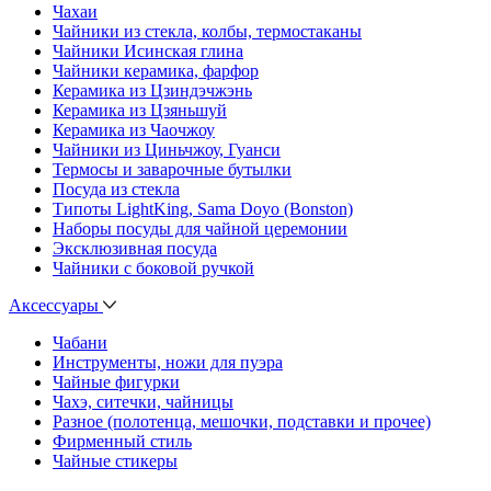
Чахаи
Чайники из стекла, колбы, термостаканы
Чайники Исинская глина
Чайники керамика, фарфор
Керамика из Цзиндэчжэнь
Керамика из Цзяньшуй
Керамика из Чаочжоу
Чайники из Циньчжоу, Гуанси
Термосы и заварочные бутылки
Посуда из стекла
Типоты LightKing, Sama Doyo (Bonston)
Наборы посуды для чайной церемонии
Эксклюзивная посуда
Чайники с боковой ручкой
Аксессуары
Чабани
Инструменты, ножи для пуэра
Чайные фигурки
Чахэ, ситечки, чайницы
Разное (полотенца, мешочки, подставки и прочее)
Фирменный стиль
Чайные стикеры