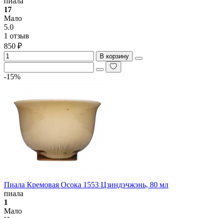
пиала
17
Мало
5.0
1 отзыв
850 ₽
В корзину
-15%
Пиала Кремовая Осока 1553 Цзиндэчжэнь, 80 мл
пиала
1
Мало