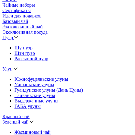
Чайные наборы
Сертификаты
Идеи для подарков
Базовый чай
Эксклюзивный чай
Эксклюзивная посуда
Пуэр
Шу пуэр
Шэн пуэр
Рассыпной пуэр
Улун
Южнофуцзяньские улуны
Уишаньские улуны
Гуандунские улуны (Дань Цуны)
Тайваньские улуны
Выдержанные улуны
ГАБА улуны
Красный чай
Зелёный чай
Жасминовый чай