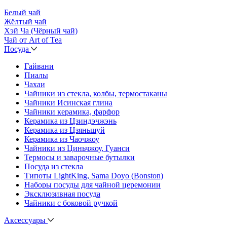
Белый чай
Жёлтый чай
Хэй Ча (Чёрный чай)
Чай от Art of Tea
Посуда
Гайвани
Пиалы
Чахаи
Чайники из стекла, колбы, термостаканы
Чайники Исинская глина
Чайники керамика, фарфор
Керамика из Цзиндэчжэнь
Керамика из Цзяньшуй
Керамика из Чаочжоу
Чайники из Циньчжоу, Гуанси
Термосы и заварочные бутылки
Посуда из стекла
Типоты LightKing, Sama Doyo (Bonston)
Наборы посуды для чайной церемонии
Эксклюзивная посуда
Чайники с боковой ручкой
Аксессуары