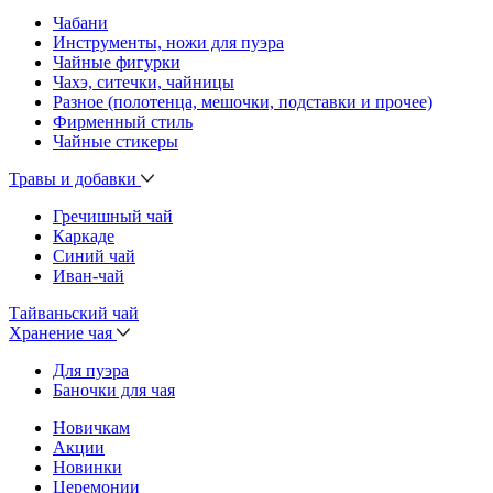
Чабани
Инструменты, ножи для пуэра
Чайные фигурки
Чахэ, ситечки, чайницы
Разное (полотенца, мешочки, подставки и прочее)
Фирменный стиль
Чайные стикеры
Травы и добавки
Гречишный чай
Каркаде
Синий чай
Иван-чай
Тайваньский чай
Хранение чая
Для пуэра
Баночки для чая
Новичкам
Акции
Новинки
Церемонии