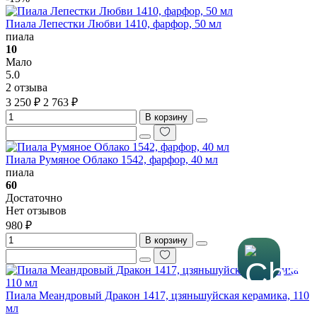
Пиала Лепестки Любви 1410, фарфор, 50 мл
пиала
10
Мало
5.0
2 отзыва
3 250 ₽
2 763 ₽
В корзину
Пиала Румяное Облако 1542, фарфор, 40 мл
пиала
60
Достаточно
Нет отзывов
980 ₽
В корзину
Пиала Меандровый Дракон 1417, цзяньшуйская керамика, 110
мл