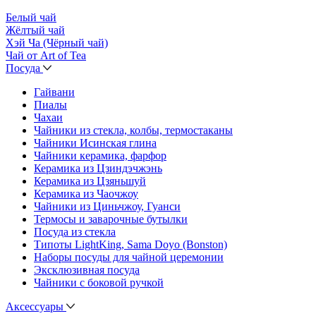
Белый чай
Жёлтый чай
Хэй Ча (Чёрный чай)
Чай от Art of Tea
Посуда
Гайвани
Пиалы
Чахаи
Чайники из стекла, колбы, термостаканы
Чайники Исинская глина
Чайники керамика, фарфор
Керамика из Цзиндэчжэнь
Керамика из Цзяньшуй
Керамика из Чаочжоу
Чайники из Циньчжоу, Гуанси
Термосы и заварочные бутылки
Посуда из стекла
Типоты LightKing, Sama Doyo (Bonston)
Наборы посуды для чайной церемонии
Эксклюзивная посуда
Чайники с боковой ручкой
Аксессуары