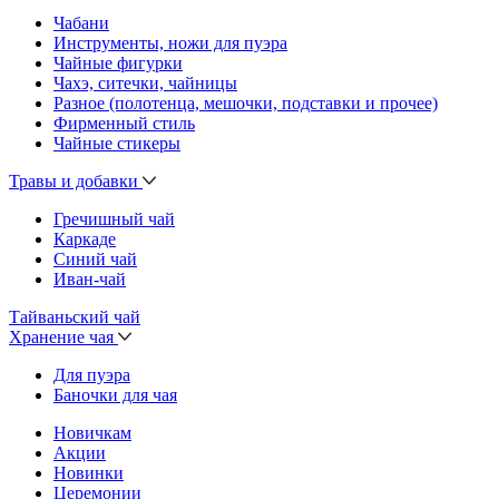
Чабани
Инструменты, ножи для пуэра
Чайные фигурки
Чахэ, ситечки, чайницы
Разное (полотенца, мешочки, подставки и прочее)
Фирменный стиль
Чайные стикеры
Травы и добавки
Гречишный чай
Каркаде
Синий чай
Иван-чай
Тайваньский чай
Хранение чая
Для пуэра
Баночки для чая
Новичкам
Акции
Новинки
Церемонии