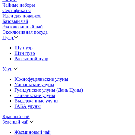
Чайные наборы
Сертификаты
Идеи для подарков
Базовый чай
Эксклюзивный чай
Эксклюзивная посуда
Пуэр
Шу пуэр
Шэн пуэр
Рассыпной пуэр
Улун
Южнофуцзяньские улуны
Уишаньские улуны
Гуандунские улуны (Дань Цуны)
Тайваньские улуны
Выдержанные улуны
ГАБА улуны
Красный чай
Зелёный чай
Жасминовый чай