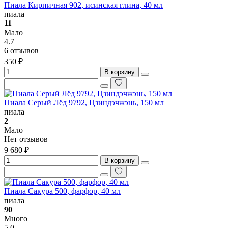
Пиала Кирпичная 902, исинская глина, 40 мл
пиала
11
Мало
4.7
6 отзывов
350 ₽
В корзину
Пиала Серый Лёд 9792, Цзиндэчжэнь, 150 мл
пиала
2
Мало
Нет отзывов
9 680 ₽
В корзину
Пиала Сакура 500, фарфор, 40 мл
пиала
90
Много
5.0