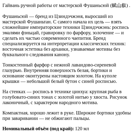
Гайвань ручной работы от мастерской Фушаньсюй (赋山叙) .
Фушаньсюй — бренд из Цзиндэчжэня, выросший из
мастерской Фушаньтан. С самого начала их цель — взять
сложнейшие императорские техники Цзиндэчжэнь: роспись
эмалями фэньцай, гравировку по фарфору, золочение — и
сделать их частью современного чаепития. Бренд
специализируется на интерпретации классических техник:
восточная эстетика без архаики, узнаваемые мотивы без
буквального следования канону.
Тонкостенный фарфор с нежной лавандово-сиреневой
глазурью. Внутренняя поверхность белая, бортики и
основание оконтурены настоящим золотом. На куполе
крышки — небольшой белый бутон с синей росписью.
На стенках — роспись в технике цинхуа: крупная рыба в
голубовато-синих тонах с золотой нитью у хвоста. Рисунок
лаконичный, с характером народного мотива.
Компактная, хорошо лежит в руке. Широкие бортики удобны
при заваривании — не обжигают пальцы.
Номинальный объём (под край):
120 мл