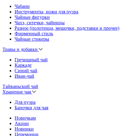
Чабани
Инструменты, ножи для пуэра
Чайные фигурки
Чахэ, ситечки, чайницы
Разное (полотенца, мешочки, подставки и прочее)
Фирменный стиль
Чайные стикеры
Травы и добавки
Гречишный чай
Каркаде
Синий чай
Иван-чай
Тайваньский чай
Хранение чая
Для пуэра
Баночки для чая
Новичкам
Акции
Новинки
Церемонии