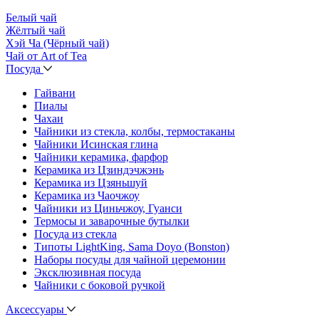
Белый чай
Жёлтый чай
Хэй Ча (Чёрный чай)
Чай от Art of Tea
Посуда
Гайвани
Пиалы
Чахаи
Чайники из стекла, колбы, термостаканы
Чайники Исинская глина
Чайники керамика, фарфор
Керамика из Цзиндэчжэнь
Керамика из Цзяньшуй
Керамика из Чаочжоу
Чайники из Циньчжоу, Гуанси
Термосы и заварочные бутылки
Посуда из стекла
Типоты LightKing, Sama Doyo (Bonston)
Наборы посуды для чайной церемонии
Эксклюзивная посуда
Чайники с боковой ручкой
Аксессуары