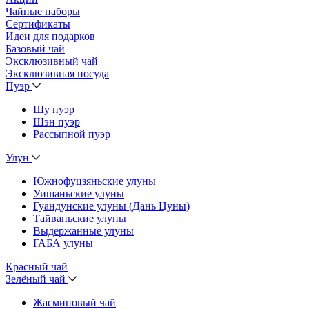
Чайные наборы
Сертификаты
Идеи для подарков
Базовый чай
Эксклюзивный чай
Эксклюзивная посуда
Пуэр
Шу пуэр
Шэн пуэр
Рассыпной пуэр
Улун
Южнофуцзяньские улуны
Уишаньские улуны
Гуандунские улуны (Дань Цуны)
Тайваньские улуны
Выдержанные улуны
ГАБА улуны
Красный чай
Зелёный чай
Жасминовый чай