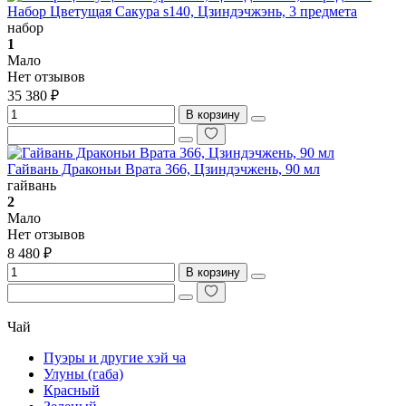
Набор Цветущая Сакура s140, Цзиндэчжэнь, 3 предмета
набор
1
Мало
Нет отзывов
35 380 ₽
В корзину
Гайвань Драконьи Врата 366, Цзиндэчжень, 90 мл
гайвань
2
Мало
Нет отзывов
8 480 ₽
В корзину
Чай
Пуэры и другие хэй ча
Улуны (габа)
Красный