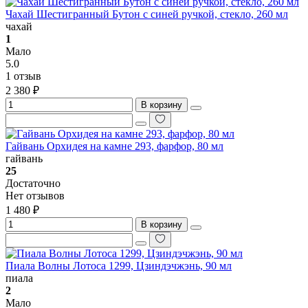
Чахай Шестигранный Бутон с синей ручкой, стекло, 260 мл
чахай
1
Мало
5.0
1 отзыв
2 380 ₽
В корзину
Гайвань Орхидея на камне 293, фарфор, 80 мл
гайвань
25
Достаточно
Нет отзывов
1 480 ₽
В корзину
Пиала Волны Лотоса 1299, Цзиндэчжэнь, 90 мл
пиала
2
Мало