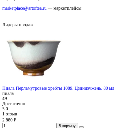
marketplace@artoftea.ru
— маркетплейсы
Лидеры продаж
Пиала Перламутровые хребты 1089, Цзиндэчжэнь, 80 мл
пиала
49
Достаточно
5.0
1 отзыв
2 880 ₽
В корзину