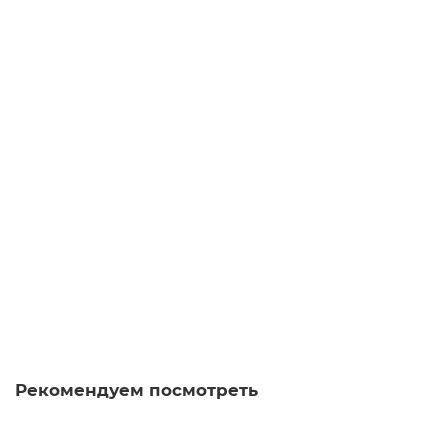
В корзину
Гайвань Лотосовое Окно 339, фарфор, 150 мл
гайвань
10
Мало
Нет отзывов
4 150 ₽
В корзину
Рекомендуем посмотреть