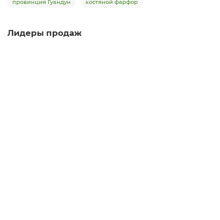
провинция Гуандун
костяной фарфор
Лидеры продаж
Гайвань Орхидея на камне 293, фарфор, 80 мл
гайвань
25
Достаточно
Нет отзывов
1 480 ₽
В корзину