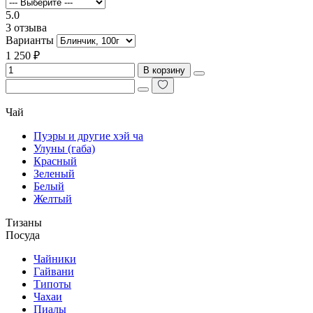
5.0
3 отзыва
Варианты
1 250 ₽
В корзину
Чай
Пуэры и другие хэй ча
Улуны (габа)
Красный
Зеленый
Белый
Желтый
Тизаны
Посуда
Чайники
Гайвани
Типоты
Чахаи
Пиалы