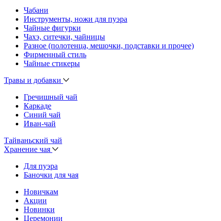
Чабани
Инструменты, ножи для пуэра
Чайные фигурки
Чахэ, ситечки, чайницы
Разное (полотенца, мешочки, подставки и прочее)
Фирменный стиль
Чайные стикеры
Травы и добавки
Гречишный чай
Каркаде
Синий чай
Иван-чай
Тайваньский чай
Хранение чая
Для пуэра
Баночки для чая
Новичкам
Акции
Новинки
Церемонии