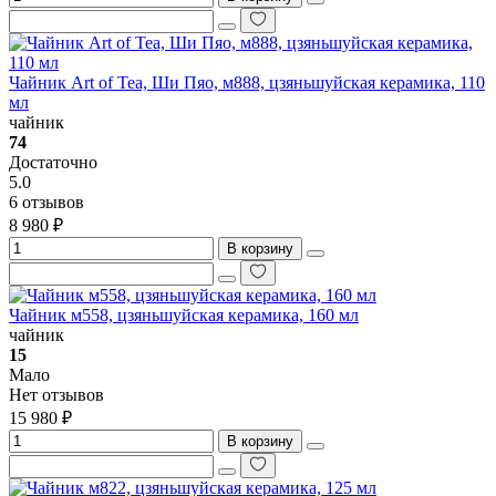
Чайник Art of Tea, Ши Пяо, м888, цзяньшуйская керамика, 110
мл
чайник
74
Достаточно
5.0
6 отзывов
8 980 ₽
В корзину
Чайник м558, цзяньшуйская керамика, 160 мл
чайник
15
Мало
Нет отзывов
15 980 ₽
В корзину