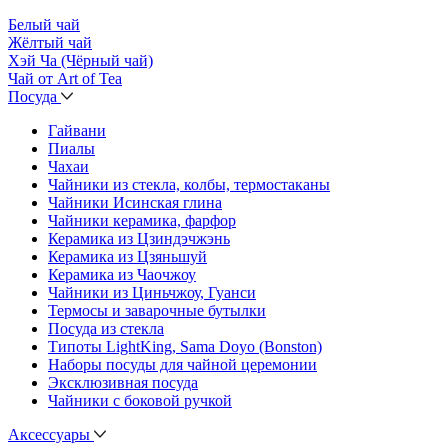
Белый чай
Жёлтый чай
Хэй Ча (Чёрный чай)
Чай от Art of Tea
Посуда
Гайвани
Пиалы
Чахаи
Чайники из стекла, колбы, термостаканы
Чайники Исинская глина
Чайники керамика, фарфор
Керамика из Цзиндэчжэнь
Керамика из Цзяньшуй
Керамика из Чаочжоу
Чайники из Циньчжоу, Гуанси
Термосы и заварочные бутылки
Посуда из стекла
Типоты LightKing, Sama Doyo (Bonston)
Наборы посуды для чайной церемонии
Эксклюзивная посуда
Чайники с боковой ручкой
Аксессуары