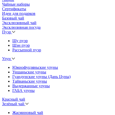
Чайные наборы
Сертификаты
Идеи для подарков
Базовый чай
Эксклюзивный чай
Эксклюзивная посуда
Пуэр
Шу пуэр
Шэн пуэр
Рассыпной пуэр
Улун
Южнофуцзяньские улуны
Уишаньские улуны
Гуандунские улуны (Дань Цуны)
Тайваньские улуны
Выдержанные улуны
ГАБА улуны
Красный чай
Зелёный чай
Жасминовый чай