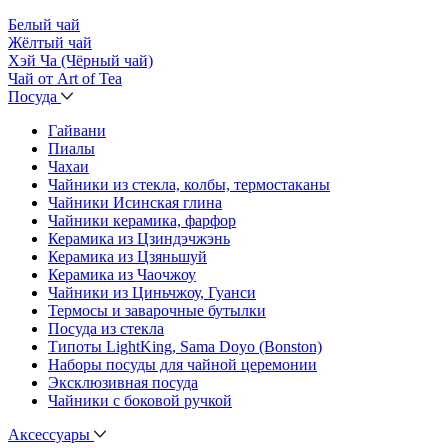
Белый чай
Жёлтый чай
Хэй Ча (Чёрный чай)
Чай от Art of Tea
Посуда
Гайвани
Пиалы
Чахаи
Чайники из стекла, колбы, термостаканы
Чайники Исинская глина
Чайники керамика, фарфор
Керамика из Цзиндэчжэнь
Керамика из Цзяньшуй
Керамика из Чаочжоу
Чайники из Циньчжоу, Гуанси
Термосы и заварочные бутылки
Посуда из стекла
Типоты LightKing, Sama Doyo (Bonston)
Наборы посуды для чайной церемонии
Эксклюзивная посуда
Чайники с боковой ручкой
Аксессуары