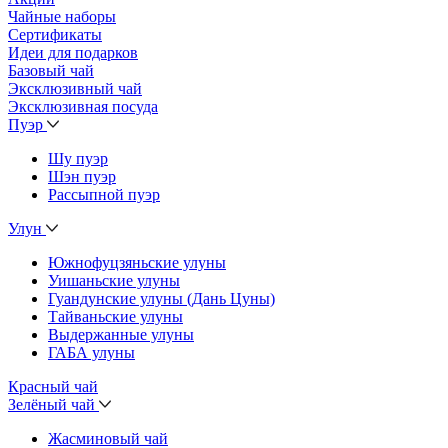
Чайные наборы
Сертификаты
Идеи для подарков
Базовый чай
Эксклюзивный чай
Эксклюзивная посуда
Пуэр
Шу пуэр
Шэн пуэр
Рассыпной пуэр
Улун
Южнофуцзяньские улуны
Уишаньские улуны
Гуандунские улуны (Дань Цуны)
Тайваньские улуны
Выдержанные улуны
ГАБА улуны
Красный чай
Зелёный чай
Жасминовый чай