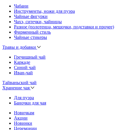
Чабани
Инструменты, ножи для пуэра
Чайные фигурки
Чахэ, ситечки, чайницы
Разное (полотенца, мешочки, подставки и прочее)
Фирменный стиль
Чайные стикеры
Травы и добавки
Гречишный чай
Каркаде
Синий чай
Иван-чай
Тайваньский чай
Хранение чая
Для пуэра
Баночки для чая
Новичкам
Акции
Новинки
Церемонии