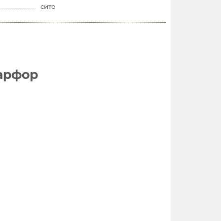
сито
арфор