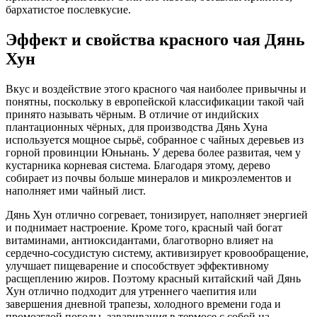
бархатистое послевкусие.
Эффект и свойства красного чая Дянь
Хун
Вкус и воздействие этого красного чая наиболее привычны и
понятны, поскольку в европейской классификации такой чай
принято называть чёрным. В отличие от индийских
плантационных чёрных, для производства Дянь Хуна
используется мощное сырьё, собранное с чайных деревьев из
горной провинции Юньнань. У дерева более развитая, чем у
кустарника корневая система. Благодаря этому, дерево
собирает из почвы больше минералов и микроэлементов и
наполняет ими чайный лист.
Дянь Хун отлично согревает, тонизирует, наполняет энергией
и поднимает настроение. Кроме того, красный чай богат
витаминами, антиоксидантами, благотворно влияет на
сердечно-сосудистую систему, активизирует кровообращение,
улучшает пищеварение и способствует эффективному
расщеплению жиров. Поэтому красный китайский чай Дянь
Хун отлично подходит для утреннего чаепития или
завершения дневной трапезы, холодного времени года и
промозглой погоды, заваривания в термосе с собой на