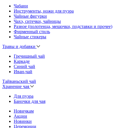
Чабани
Инструменты, ножи для пуэра
Чайные фигурки
Чахэ, ситечки, чайницы
Разное (полотенца, мешочки, подставки и прочее)
Фирменный стиль
Чайные стикеры
Травы и добавки
Гречишный чай
Каркаде
Синий чай
Иван-чай
Тайваньский чай
Хранение чая
Для пуэра
Баночки для чая
Новичкам
Акции
Новинки
Церемонии