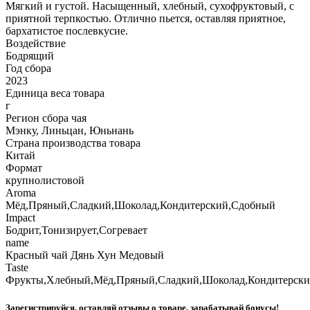
Мягкий и густой. Насыщенный, хлебный, сухофруктовый, с
приятной терпкостью. Отлично пьется, оставляя приятное,
бархатистое послевкусие.
Воздействие
Бодрящий
Год сбора
2023
Единица веса товара
г
Регион сбора чая
Мэнку, Линьцан, Юньнань
Страна производства товара
Китай
Формат
крупнолистовой
Aroma
Мёд,Пряный,Сладкий,Шоколад,Кондитерский,Сдобный
Impact
Бодрит,Тонизирует,Согревает
name
Красный чай Дянь Хун Медовый
Taste
Фрукты,Хлебный,Мёд,Пряный,Сладкий,Шоколад,Кондитерск
Зарегистрируйся, оставляй отзывы о товаре, зарабатывай бонусы!