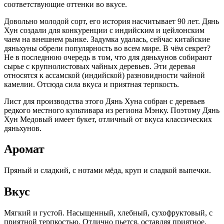
соответствующие оттенки во вкусе.
Довольно молодой сорт, его история насчитывает 90 лет. Дянь
Хун создали для конкуренции с индийским и цейлонским
чаем на внешнем рынке. Задумка удалась, сейчас китайские
дяньхуны обрели популярность во всем мире. В чём секрет?
Не в последнюю очередь в том, что для дяньхунов собирают
сырье с крупнолистовых чайных деревьев. Эти деревья
относятся к ассамской (индийской) разновидности чайной
камелии. Отсюда сила вкуса и приятная терпкость.
Лист для производства этого Дянь Хуна собран с деревьев
редкого местного культивара из региона Мэнку. Поэтому Дянь
Хун Медовый имеет букет, отличный от вкуса классических
дяньхунов.
Аромат
Пряный и сладкий, с нотами мёда, круп и сладкой выпечки.
Вкус
Мягкий и густой. Насыщенный, хлебный, сухофруктовый, с
приятной терпкостью. Отлично пьется, оставляя приятное,