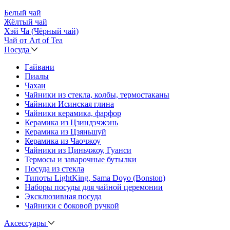
Белый чай
Жёлтый чай
Хэй Ча (Чёрный чай)
Чай от Art of Tea
Посуда
Гайвани
Пиалы
Чахаи
Чайники из стекла, колбы, термостаканы
Чайники Исинская глина
Чайники керамика, фарфор
Керамика из Цзиндэчжэнь
Керамика из Цзяньшуй
Керамика из Чаочжоу
Чайники из Циньчжоу, Гуанси
Термосы и заварочные бутылки
Посуда из стекла
Типоты LightKing, Sama Doyo (Bonston)
Наборы посуды для чайной церемонии
Эксклюзивная посуда
Чайники с боковой ручкой
Аксессуары