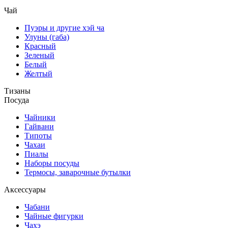
Чай
Пуэры и другие хэй ча
Улуны (габа)
Красный
Зеленый
Белый
Желтый
Тизаны
Посуда
Чайники
Гайвани
Типоты
Чахаи
Пиалы
Наборы посуды
Термосы, заварочные бутылки
Аксессуары
Чабани
Чайные фигурки
Чахэ