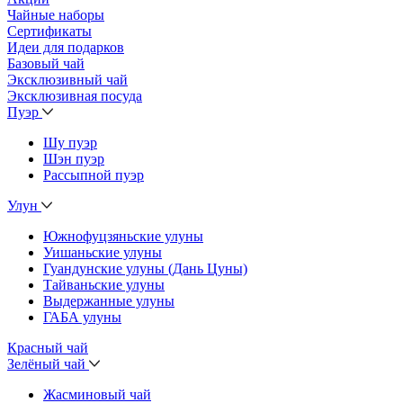
Чайные наборы
Сертификаты
Идеи для подарков
Базовый чай
Эксклюзивный чай
Эксклюзивная посуда
Пуэр
Шу пуэр
Шэн пуэр
Рассыпной пуэр
Улун
Южнофуцзяньские улуны
Уишаньские улуны
Гуандунские улуны (Дань Цуны)
Тайваньские улуны
Выдержанные улуны
ГАБА улуны
Красный чай
Зелёный чай
Жасминовый чай