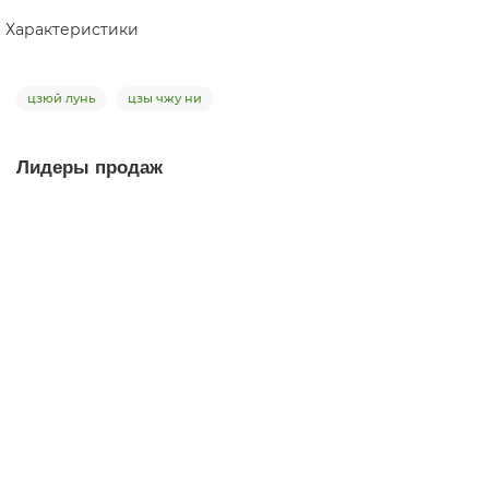
Характеристики
цзюй лунь
цзы чжу ни
Лидеры продаж
Чайник из исинской глины т1303,105 мл
чайник
3
Мало
5.0
2 отзыва
9 480 ₽