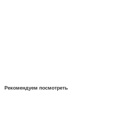
Чайник из исинской глины т1340, 240 мл
чайник
58
Достаточно
5.0
1 отзыв
3 480 ₽
В корзину
Рекомендуем посмотреть
Чайник из исинской глины т1027, 170 мл
чайник