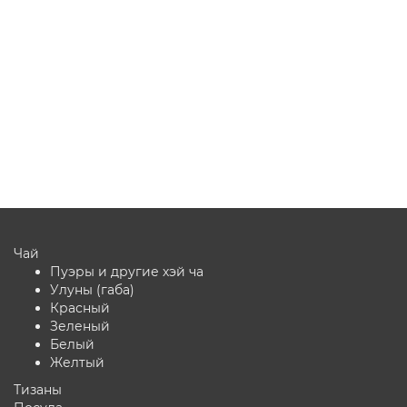
1
Мало
5.0
1 отзыв
31 350 ₽
В корзину
Чай
Пуэры и другие хэй ча
Улуны (габа)
Красный
Зеленый
Белый
Желтый
Тизаны