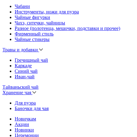
Чабани
Инструменты, ножи для пуэра
Чайные фигурки
Чахэ, ситечки, чайницы
Разное (полотенца, мешочки, подставки и прочее)
Фирменный стиль
Чайные стикеры
Травы и добавки
Гречишный чай
Каркаде
Синий чай
Иван-чай
Тайваньский чай
Хранение чая
Для пуэра
Баночки для чая
Новичкам
Акции
Новинки
Церемонии