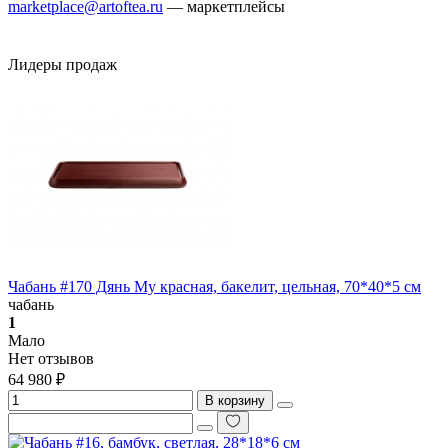
marketplace@artoftea.ru
— маркетплейсы
Лидеры продаж
Чабань #170 Дянь Му красная, бакелит, цельная, 70*40*5 см
чабань
1
Мало
Нет отзывов
64 980 ₽
В корзину