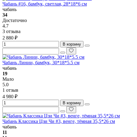
Чабань #16, бамбук, светлая, 28*18*6 см
чабань
34
Достаточно
4.7
3 отзыва
2 880 ₽
В корзину
Чабань Линии, бамбук, 30*18*5.5 см
чабань
19
Мало
5.0
1 отзыв
4 980 ₽
В корзину
Чабань Классика Цзи Чи #3, венге, тёмная 35,5*26 см
чабань
11