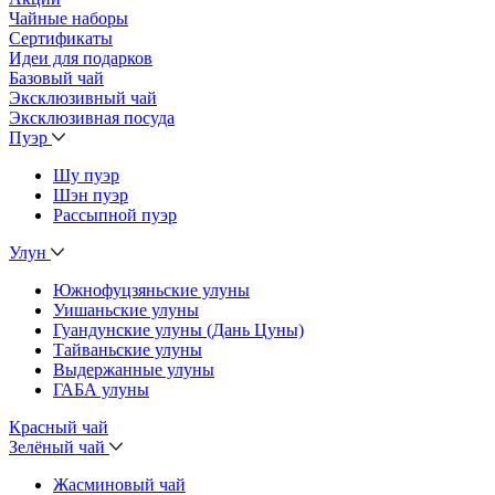
Чайные наборы
Сертификаты
Идеи для подарков
Базовый чай
Эксклюзивный чай
Эксклюзивная посуда
Пуэр
Шу пуэр
Шэн пуэр
Рассыпной пуэр
Улун
Южнофуцзяньские улуны
Уишаньские улуны
Гуандунские улуны (Дань Цуны)
Тайваньские улуны
Выдержанные улуны
ГАБА улуны
Красный чай
Зелёный чай
Жасминовый чай