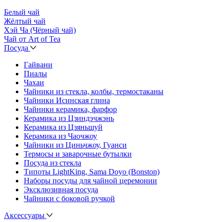
Белый чай
Жёлтый чай
Хэй Ча (Чёрный чай)
Чай от Art of Tea
Посуда
Гайвани
Пиалы
Чахаи
Чайники из стекла, колбы, термостаканы
Чайники Исинская глина
Чайники керамика, фарфор
Керамика из Цзиндэчжэнь
Керамика из Цзяньшуй
Керамика из Чаочжоу
Чайники из Циньчжоу, Гуанси
Термосы и заварочные бутылки
Посуда из стекла
Типоты LightKing, Sama Doyo (Bonston)
Наборы посуды для чайной церемонии
Эксклюзивная посуда
Чайники с боковой ручкой
Аксессуары