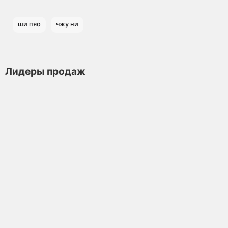
ши пяо
чжу ни
Лидеры продаж
Чайник из исинской глины т1323, 120 мл
Чайник
Мало
Нет отзывов
6 180 ₽