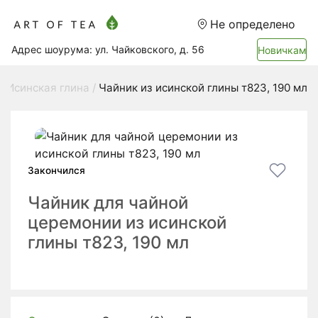
Не определено
Адрес шоурума: ул. Чайковского, д. 56
Новичкам
 Исинская глина
Чайник из исинской глины т823, 190 мл
Закончился
Чайник для чайной
церемонии из исинской
глины т823, 190 мл