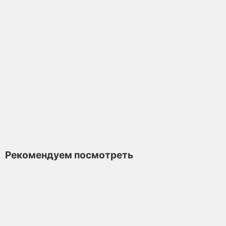
Чайник
Мало
Нет отзывов
7 480 ₽
В корзину
Рекомендуем посмотреть
Чайник из исинской глины т1144, 150 мл