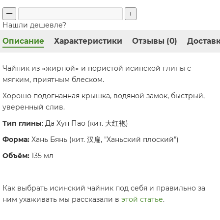
Нашли дешевле?
Описание
Характеристики
Отзывы (0)
Доставк
«
»
Чайник из
жирной
и пористой исинской глины с
мягким, приятным блеском.
Хорошо подогнанная крышка, водяной замок, быстрый,
уверенный слив.
Тип глины
: Да Хун Пао (кит. 大红袍)
Форма:
Хань Бянь (кит. 汉扁, "Ханьский плоский")
Объём:
135 мл
Как выбрать исинский чайник под себя и правильно за
ним ухаживать мы рассказали в
этой статье
.