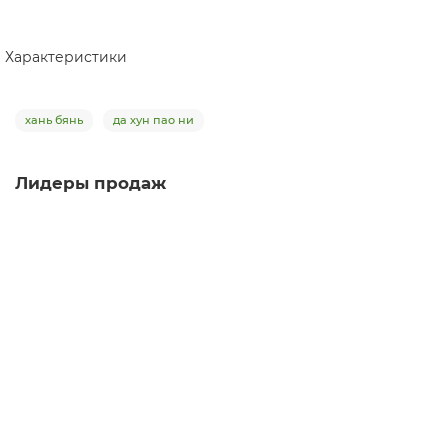
Характеристики
хань бянь
да хун пао ни
Лидеры продаж
Чайник из исинской глины т1163, Си Ши, 190 мл
чайник
5
Мало
Нет отзывов
7 480 ₽