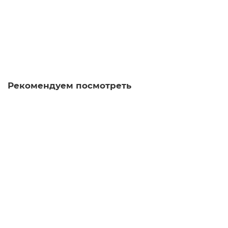
5.0
1 отзыв
5 390 ₽
В корзину
Рекомендуем посмотреть
Чайник из исинской глины т1146, 100 мл
чайник
30
Достаточно
Нет отзывов
3 980 ₽