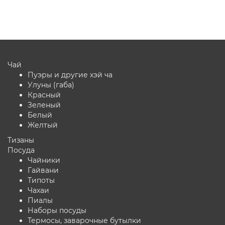
В корзину
Чай
Пуэры и другие хэй ча
Улуны (габа)
Красный
Зеленый
Белый
Желтый
Тизаны
Посуда
Чайники
Гайвани
Типоты
Чахаи
Пиалы
Наборы посуды
Термосы, заварочные бутылки