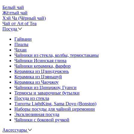
Белый чай
Жёлтый чай
Хэй Ча (Чёрный чай)
Чай от Art of Tea
Посуда
Гайвани
Пиалы
Чахаи
Чайники из стекла, колбы, термостаканы
Чайники Исинская глина
Чайники керамика, фарфор
Керамика из Цзиндэчжэнь
Керамика из Цзяньшуй
Керамика из Чаочжоу
Чайники из Циньчжоу, Гуанси
Термосы и заварочные бутылки
Посуда из стекла
Типоты LightKing, Sama Doyo (Bonston)
Наборы посуды для чайной церемонии
Эксклюзивная посуда
Чайники с боковой ручкой
Аксессуары