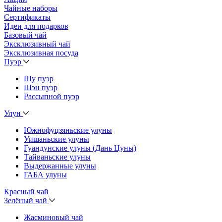
Чайные наборы
Сертификаты
Идеи для подарков
Базовый чай
Эксклюзивный чай
Эксклюзивная посуда
Пуэр
Шу пуэр
Шэн пуэр
Рассыпной пуэр
Улун
Южнофуцзяньские улуны
Уишаньские улуны
Гуандунские улуны (Дань Цуны)
Тайваньские улуны
Выдержанные улуны
ГАБА улуны
Красный чай
Зелёный чай
Жасминовый чай