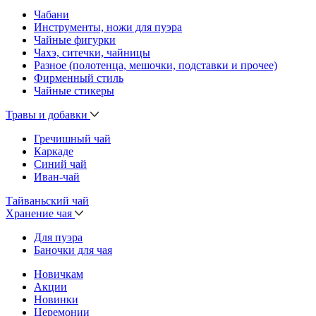
Чабани
Инструменты, ножи для пуэра
Чайные фигурки
Чахэ, ситечки, чайницы
Разное (полотенца, мешочки, подставки и прочее)
Фирменный стиль
Чайные стикеры
Травы и добавки
Гречишный чай
Каркаде
Синий чай
Иван-чай
Тайваньский чай
Хранение чая
Для пуэра
Баночки для чая
Новичкам
Акции
Новинки
Церемонии