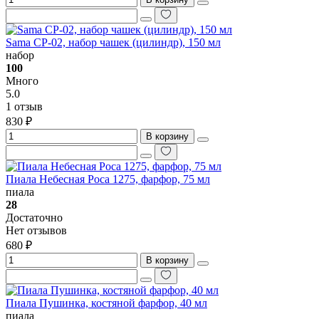
Sama CP-02, набор чашек (цилиндр), 150 мл
набор
100
Много
5.0
1 отзыв
830 ₽
В корзину
Пиала Небесная Роса 1275, фарфор, 75 мл
пиала
28
Достаточно
Нет отзывов
680 ₽
В корзину
Пиала Пушинка, костяной фарфор, 40 мл
пиала