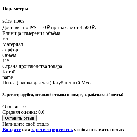
Параметры
sales_notes
Доставка по РФ — 0 ₽ при заказе от 3 500 ₽.
Единица измерения объёма
мл
Материал
фарфор
Объём
115
Страна производства товара
Китай
name
Пиала ( чашка для чая ) Клубничный Мусс
Зарегистрируйся, оставляй отзывы о товаре, зарабатывай бонусы!
Отзывов: 0
Средняя оценка: 0.0
Оставить отзыв
Напишите свой отзыв
Войдите
или
зарегистрируйтесь
чтобы оставить отзыв