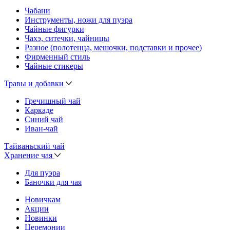
Чабани
Инструменты, ножи для пуэра
Чайные фигурки
Чахэ, ситечки, чайницы
Разное (полотенца, мешочки, подставки и прочее)
Фирменный стиль
Чайные стикеры
Травы и добавки
Гречишный чай
Каркаде
Синий чай
Иван-чай
Тайваньский чай
Хранение чая
Для пуэра
Баночки для чая
Новичкам
Акции
Новинки
Церемонии