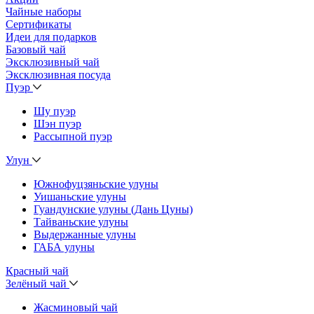
Чайные наборы
Сертификаты
Идеи для подарков
Базовый чай
Эксклюзивный чай
Эксклюзивная посуда
Пуэр
Шу пуэр
Шэн пуэр
Рассыпной пуэр
Улун
Южнофуцзяньские улуны
Уишаньские улуны
Гуандунские улуны (Дань Цуны)
Тайваньские улуны
Выдержанные улуны
ГАБА улуны
Красный чай
Зелёный чай
Жасминовый чай