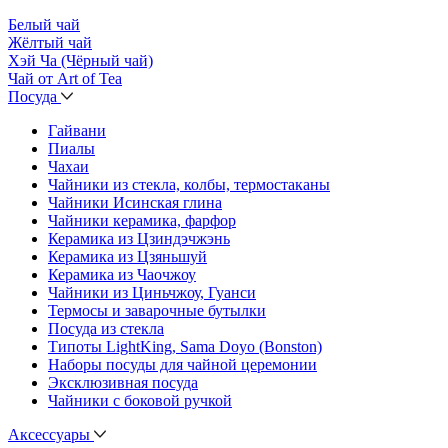
Белый чай
Жёлтый чай
Хэй Ча (Чёрный чай)
Чай от Art of Tea
Посуда
Гайвани
Пиалы
Чахаи
Чайники из стекла, колбы, термостаканы
Чайники Исинская глина
Чайники керамика, фарфор
Керамика из Цзиндэчжэнь
Керамика из Цзяньшуй
Керамика из Чаочжоу
Чайники из Циньчжоу, Гуанси
Термосы и заварочные бутылки
Посуда из стекла
Типоты LightKing, Sama Doyo (Bonston)
Наборы посуды для чайной церемонии
Эксклюзивная посуда
Чайники с боковой ручкой
Аксессуары