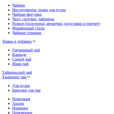
Чабани
Инструменты, ножи для пуэра
Чайные фигурки
Чахэ, ситечки, чайницы
Разное (полотенца, мешочки, подставки и прочее)
Фирменный стиль
Чайные стикеры
Травы и добавки
Гречишный чай
Каркаде
Синий чай
Иван-чай
Тайваньский чай
Хранение чая
Для пуэра
Баночки для чая
Новичкам
Акции
Новинки
Церемонии