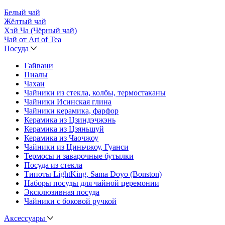
Белый чай
Жёлтый чай
Хэй Ча (Чёрный чай)
Чай от Art of Tea
Посуда
Гайвани
Пиалы
Чахаи
Чайники из стекла, колбы, термостаканы
Чайники Исинская глина
Чайники керамика, фарфор
Керамика из Цзиндэчжэнь
Керамика из Цзяньшуй
Керамика из Чаочжоу
Чайники из Циньчжоу, Гуанси
Термосы и заварочные бутылки
Посуда из стекла
Типоты LightKing, Sama Doyo (Bonston)
Наборы посуды для чайной церемонии
Эксклюзивная посуда
Чайники с боковой ручкой
Аксессуары