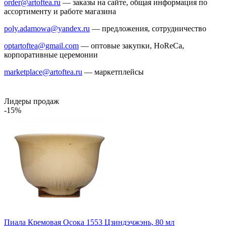
order@artoftea.ru
— заказы на сайте, общая информация по
ассортименту и работе магазина
poly.adamowa@yandex.ru
— предложения, сотрудничество
optartoftea@gmail.com
— оптовые закупки, HoReCa,
корпоративные церемонии
marketplace@artoftea.ru
— маркетплейсы
Лидеры продаж
-15%
Пиала Кремовая Осока 1553 Цзиндэчжэнь, 80 мл