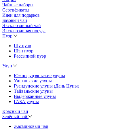
Чайные наборы
Сертификаты
Идеи для подарков
Базовый чай
Эксклюзивный чай
Эксклюзивная посуда
Пуэр
Шу пуэр
Шэн пуэр
Рассыпной пуэр
Улун
Южнофуцзяньские улуны
Уишаньские улуны
Гуандунские улуны (Дань Цуны)
Тайваньские улуны
Выдержанные улуны
ГАБА улуны
Красный чай
Зелёный чай
Жасминовый чай