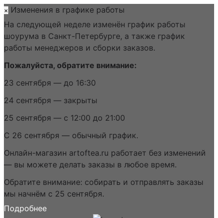
Изменения в графике работы
×
На следующей неделе изменён график работы
шоурума в Санкт-Петербурге, а также график
работы менеджеров и сборки заказов.
Пожалуйста, обратите внимание:
23 сентября — до 16:30
24 сентября — закрыты
25 сентября — с 12:00 до 21:00
С 26 сентября — обычный график.
Онлайн-магазин artoftea.ru работает без изменений
— вы можете делать заказы в любое время.
Обратите внимание: собирать и отправлять заказы
мы начнём с 25 сентября.
Подробнее