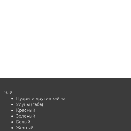
термос-кувшин
26
Достаточно
Нет отзывов
8 580 ₽
В корзину
Чай
Пуэры и другие хэй ча
Улуны (габа)
Красный
Зеленый
Белый
Желтый