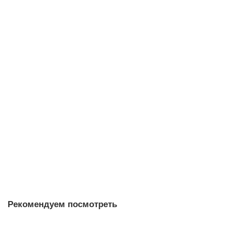
В корзину
Пиала Изящество Утешения 1212, Цзиндэчжэнь, 95 мл
пиала
3
Мало
5.0
1 отзыв
9 180 ₽
В корзину
Рекомендуем посмотреть