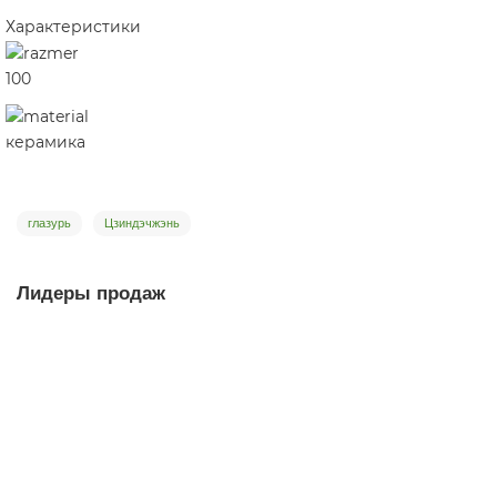
Характеристики
100
керамика
глазурь
Цзиндэчжэнь
Лидеры продаж
Гайвань Рыжие Астры 361, Цзиндэчжень, 90 мл
гайвань
1
Мало