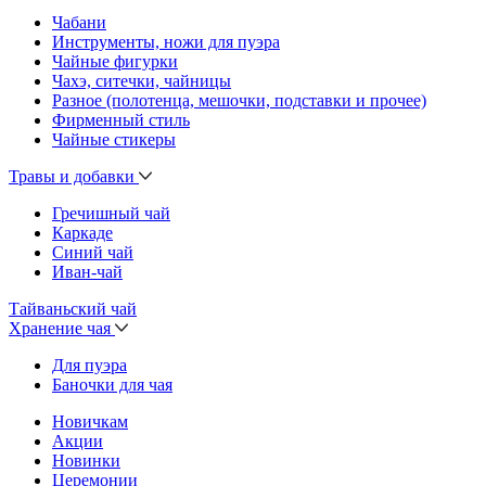
Чабани
Инструменты, ножи для пуэра
Чайные фигурки
Чахэ, ситечки, чайницы
Разное (полотенца, мешочки, подставки и прочее)
Фирменный стиль
Чайные стикеры
Травы и добавки
Гречишный чай
Каркаде
Синий чай
Иван-чай
Тайваньский чай
Хранение чая
Для пуэра
Баночки для чая
Новичкам
Акции
Новинки
Церемонии