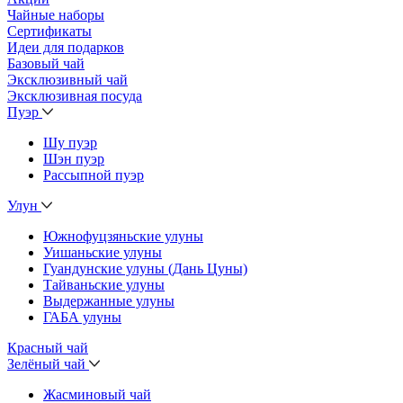
Чайные наборы
Сертификаты
Идеи для подарков
Базовый чай
Эксклюзивный чай
Эксклюзивная посуда
Пуэр
Шу пуэр
Шэн пуэр
Рассыпной пуэр
Улун
Южнофуцзяньские улуны
Уишаньские улуны
Гуандунские улуны (Дань Цуны)
Тайваньские улуны
Выдержанные улуны
ГАБА улуны
Красный чай
Зелёный чай
Жасминовый чай