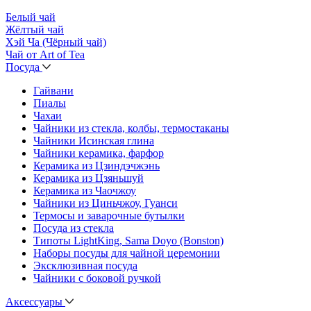
Белый чай
Жёлтый чай
Хэй Ча (Чёрный чай)
Чай от Art of Tea
Посуда
Гайвани
Пиалы
Чахаи
Чайники из стекла, колбы, термостаканы
Чайники Исинская глина
Чайники керамика, фарфор
Керамика из Цзиндэчжэнь
Керамика из Цзяньшуй
Керамика из Чаочжоу
Чайники из Циньчжоу, Гуанси
Термосы и заварочные бутылки
Посуда из стекла
Типоты LightKing, Sama Doyo (Bonston)
Наборы посуды для чайной церемонии
Эксклюзивная посуда
Чайники с боковой ручкой
Аксессуары