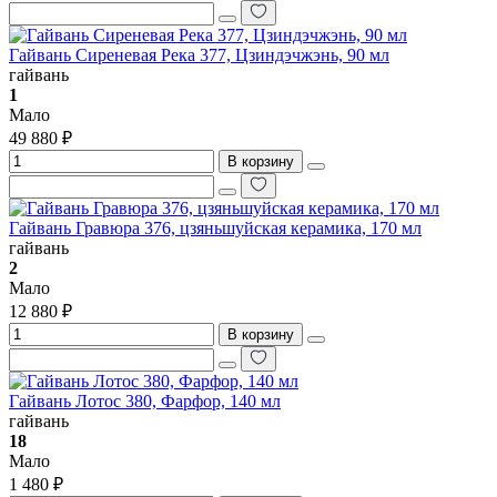
Гайвань Сиреневая Река 377, Цзиндэчжэнь, 90 мл
гайвань
1
Мало
49 880 ₽
В корзину
Гайвань Гравюра 376, цзяньшуйская керамика, 170 мл
гайвань
2
Мало
12 880 ₽
В корзину
Гайвань Лотос 380, Фарфор, 140 мл
гайвань
18
Мало
1 480 ₽