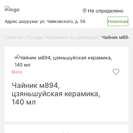
Не определено
Адрес шоурума: ул. Чайковского, д. 56
Новичкам
Главная
Посуда
Керамика из Цзяньшуй
Чайник м894,
Мало
Чайник м894,
цзяньшуйская керамика,
140 мл