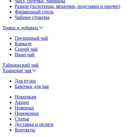
Чахэ, ситечки, чайницы
Разное (полотенца, мешочки, подставки и прочее)
Фирменный стиль
Чайные стикеры
Травы и добавки
Гречишный чай
Каркаде
Синий чай
Иван-чай
Тайваньский чай
Хранение чая
Для пуэра
Баночки для чая
Новичкам
Акции
Новинки
Церемонии
Статьи
Доставка и оплата
Контакты