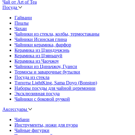
Чай от Art of Tea
Посуда
Гайвани
Пиалы
Чахаи
Чайники из стекла, колбы, термостаканы
Чайники Исинская глина
Чайники керамика, фарфор
Керамика из Цзиндэчжэнь
Керамика из Цзяньшуй
Керамика из Чаочжоу
Чайники из Циньчжоу, Гуанси
Термосы и заварочные бутылки
Посуда из стекла
Типоты LightKing, Sama Doyo (Bonston)
Наборы посуды для чайной церемонии
Эксклюзивная посуда
Чайники с боковой ручкой
Аксессуары
Чабани
Инструменты, ножи для пуэра
Чайные фигурки