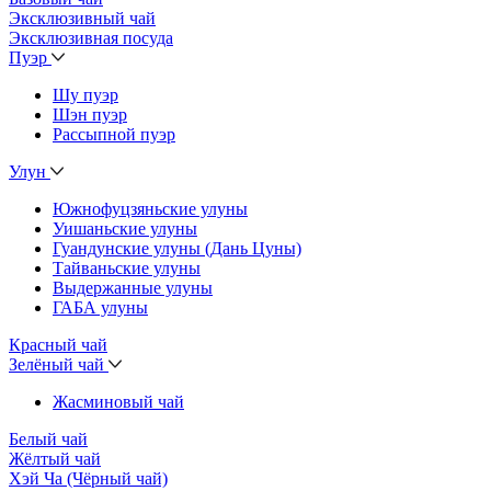
Эксклюзивный чай
Эксклюзивная посуда
Пуэр
Шу пуэр
Шэн пуэр
Рассыпной пуэр
Улун
Южнофуцзяньские улуны
Уишаньские улуны
Гуандунские улуны (Дань Цуны)
Тайваньские улуны
Выдержанные улуны
ГАБА улуны
Красный чай
Зелёный чай
Жасминовый чай
Белый чай
Жёлтый чай
Хэй Ча (Чёрный чай)