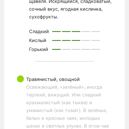
щавеля. Искрящийся, сладковатый,
сочный вкус, ягодная кислинка,
сухофрукты.
Сладкий
Кислый
Горький
Травянистый, овощной
Освежающий, «зелёный», иногда
терпкий, вяжущий. Или сладкий
крахмалистый (как тыква) и
умамистый (как томат). В зелёных,
белых и красных чаях, молодых
шэнах и светлых улунах. В этом чае