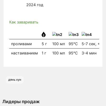
2024 год
Как заваривать
проливами
5 г
100 мл
95°C
5-7 сек, +5
настаиванием
1 г
100 мл
95°C
3-4 мин
дянь хун
Лидеры продаж