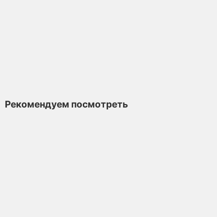
12 ₽
В корзину
Рекомендуем посмотреть
Дянь Хун Маофэн
Красный Чай
Много
4.8
178 отзывов
11 ₽