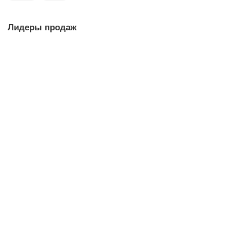
Лидеры продаж
Чабань Линии, бамбук, 30*18*5.5 см
чабань
19
Мало
5.0
1 отзыв
4 980 ₽
В корзину