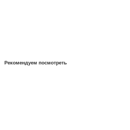
34
Достаточно
4.7
3 отзыва
2 880 ₽
В корзину
Рекомендуем посмотреть
Фигурка Счастливый Котик 687, глина, 6 см
фигурки
30
Достаточно
Нет отзывов