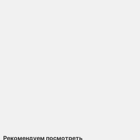
Чахай Термос большой, стекло, 250 мл
Чахай
Достаточно
4.5
15 отзывов
880 ₽
В корзину
Рекомендуем посмотреть