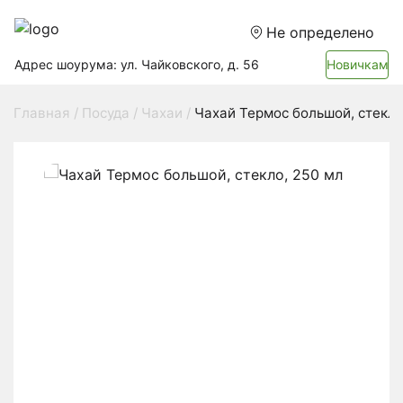
Не определено
Адрес шоурума: ул. Чайковского, д. 56
Новичкам
Главная
Посуда
Чахаи
Чахай Термос большой, стекло