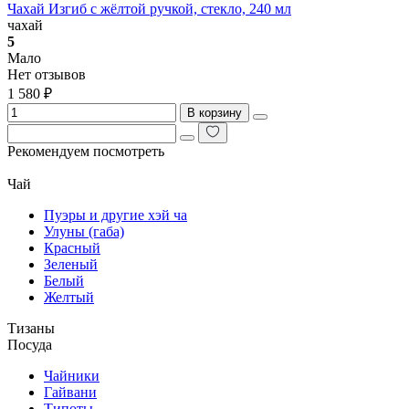
Чахай Изгиб с жёлтой ручкой, стекло, 240 мл
чахай
5
Мало
Нет отзывов
1 580 ₽
В корзину
Рекомендуем посмотреть
Чай
Пуэры и другие хэй ча
Улуны (габа)
Красный
Зеленый
Белый
Желтый
Тизаны
Посуда
Чайники
Гайвани
Типоты