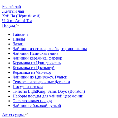
Белый чай
Жёлтый чай
Хэй Ча (Чёрный чай)
Чай от Art of Tea
Посуда
Гайвани
Пиалы
Чахаи
Чайники из стекла, колбы, термостаканы
Чайники Исинская глина
Чайники керамика, фарфор
Керамика из Цзиндэчжэнь
Керамика из Цзяньшуй
Керамика из Чаочжоу
Чайники из Циньчжоу, Гуанси
Термосы и заварочные бутылки
Посуда из стекла
Типоты LightKing, Sama Doyo (Bonston)
Наборы посуды для чайной церемонии
Эксклюзивная посуда
Чайники с боковой ручкой
Аксессуары