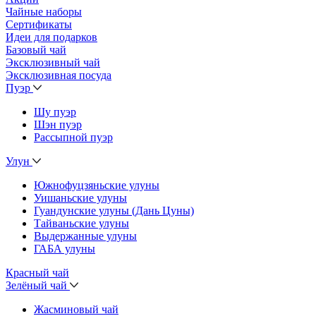
Чайные наборы
Сертификаты
Идеи для подарков
Базовый чай
Эксклюзивный чай
Эксклюзивная посуда
Пуэр
Шу пуэр
Шэн пуэр
Рассыпной пуэр
Улун
Южнофуцзяньские улуны
Уишаньские улуны
Гуандунские улуны (Дань Цуны)
Тайваньские улуны
Выдержанные улуны
ГАБА улуны
Красный чай
Зелёный чай
Жасминовый чай