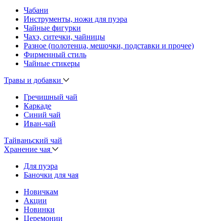
Чабани
Инструменты, ножи для пуэра
Чайные фигурки
Чахэ, ситечки, чайницы
Разное (полотенца, мешочки, подставки и прочее)
Фирменный стиль
Чайные стикеры
Травы и добавки
Гречишный чай
Каркаде
Синий чай
Иван-чай
Тайваньский чай
Хранение чая
Для пуэра
Баночки для чая
Новичкам
Акции
Новинки
Церемонии