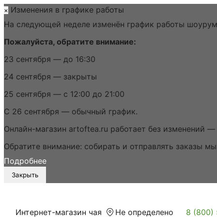
Изменения в графике работы
×
На следующей неделе изменён график работы шоурума
Пожалуйста, обратите внимание:
23 сентября — до 16:30
24 сентября — закрыты
25 сентября — с 12:00 до 21:00
С 26 сентября — обычный график.
Онлайн-магазин artoftea.ru работает без изменений —
Обратите внимание: собирать и отправлять заказы мы 
Подробнее
Закрыть
Интернет-магазин чая
Не определено
8 (800)