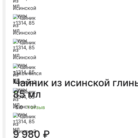
Закончился
Чайник из исинской глины
85 мл
5.0
1 отзыв
9 980 ₽