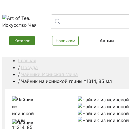
Акции
Каталог
Новичкам
Главная
Посуда
Чайники Исинская глина
Чайник из исинской глины т1314, 85 мл