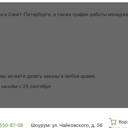
 в Санкт-Петербурге, а также график работы менедже
 вы можете делать заказы в любое время.
начнём с 25 сентября.
Кор
 550-87-08
Шоурум: ул. Чайковского, д. 56