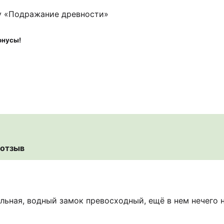
у «Подражание древности»
онусы!
 отзыв
льная, водный замок превосходный, ещё в нем нечего н