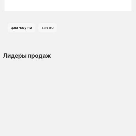
цзы чжу ни
тан по
Лидеры продаж
Чайник из исинской глины т1383, 110 мл
Чайник
Мало
Нет отзывов
8 880 ₽