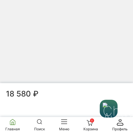
Чайник
Мало
5.0
1 отзыв
9 780 ₽
В корзину
Чайник из исинской глины т1343, 100 мл
18 580 ₽
Чайник
Достаточно
Нет отзывов
0
5 480 ₽
Главная
Поиск
Меню
Корзина
Профиль