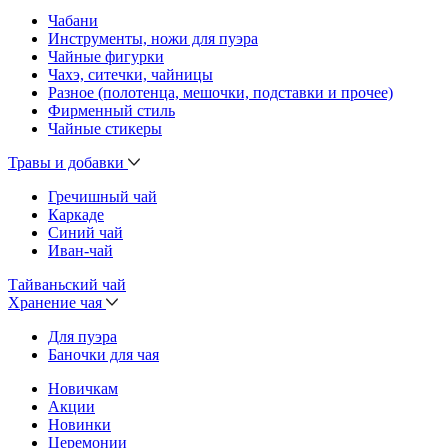
Чабани
Инструменты, ножи для пуэра
Чайные фигурки
Чахэ, ситечки, чайницы
Разное (полотенца, мешочки, подставки и прочее)
Фирменный стиль
Чайные стикеры
Травы и добавки
Гречишный чай
Каркаде
Синий чай
Иван-чай
Тайваньский чай
Хранение чая
Для пуэра
Баночки для чая
Новичкам
Акции
Новинки
Церемонии