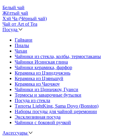
Белый чай
Жёлтый чай
Хэй Ча (Чёрный чай)
Чай от Art of Tea
Посуда
Гайвани
Пиалы
Чахаи
Чайники из стекла, колбы, термостаканы
Чайники Исинская глина
Чайники керамика, фарфор
Керамика из Цзиндэчжэнь
Керамика из Цзяньшуй
Керамика из Чаочжоу
Чайники из Циньчжоу, Гуанси
Термосы и заварочные бутылки
Посуда из стекла
Типоты LightKing, Sama Doyo (Bonston)
Наборы посуды для чайной церемонии
Эксклюзивная посуда
Чайники с боковой ручкой
Аксессуары