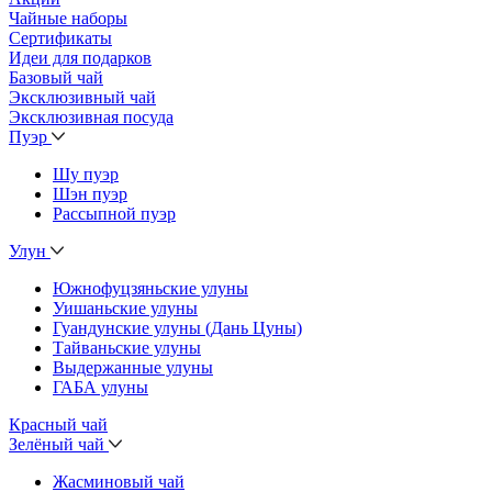
Чайные наборы
Сертификаты
Идеи для подарков
Базовый чай
Эксклюзивный чай
Эксклюзивная посуда
Пуэр
Шу пуэр
Шэн пуэр
Рассыпной пуэр
Улун
Южнофуцзяньские улуны
Уишаньские улуны
Гуандунские улуны (Дань Цуны)
Тайваньские улуны
Выдержанные улуны
ГАБА улуны
Красный чай
Зелёный чай
Жасминовый чай