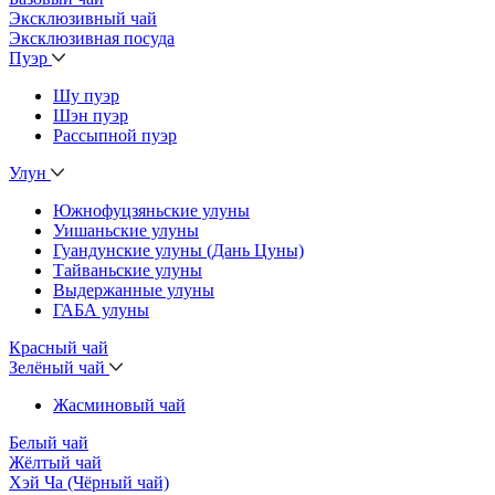
Эксклюзивный чай
Эксклюзивная посуда
Пуэр
Шу пуэр
Шэн пуэр
Рассыпной пуэр
Улун
Южнофуцзяньские улуны
Уишаньские улуны
Гуандунские улуны (Дань Цуны)
Тайваньские улуны
Выдержанные улуны
ГАБА улуны
Красный чай
Зелёный чай
Жасминовый чай
Белый чай
Жёлтый чай
Хэй Ча (Чёрный чай)