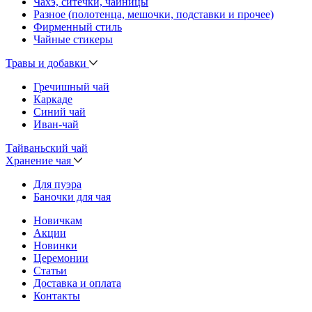
Чахэ, ситечки, чайницы
Разное (полотенца, мешочки, подставки и прочее)
Фирменный стиль
Чайные стикеры
Травы и добавки
Гречишный чай
Каркаде
Синий чай
Иван-чай
Тайваньский чай
Хранение чая
Для пуэра
Баночки для чая
Новичкам
Акции
Новинки
Церемонии
Статьи
Доставка и оплата
Контакты