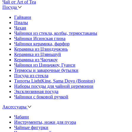
Чай от Art of Tea
Посуда
Гайвани
Пиалы
Чахаи
Чайники из стекла, колбы, термостаканы
Чайники Исинская глина
Чайники керамика, фарфор
Керамика из Цзиндэчжэнь
Керамика из Цзяньшуй
Керамика из Чаочжоу
Чайники из Циньчжоу, Гуанси
Термосы и заварочные бутылки
Посуда из стекла
Типоты LightKing, Sama Doyo (Bonston)
Наборы посуды для чайной церемонии
Эксклюзивная посуда
Чайники с боковой ручкой
Аксессуары
Чабани
Инструменты, ножи для пуэра
Чайные фигурки