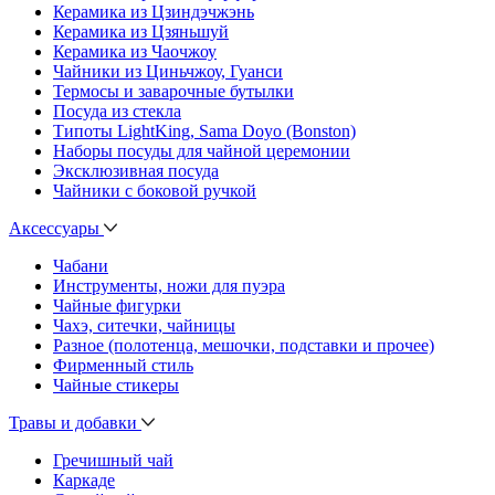
Керамика из Цзиндэчжэнь
Керамика из Цзяньшуй
Керамика из Чаочжоу
Чайники из Циньчжоу, Гуанси
Термосы и заварочные бутылки
Посуда из стекла
Типоты LightKing, Sama Doyo (Bonston)
Наборы посуды для чайной церемонии
Эксклюзивная посуда
Чайники с боковой ручкой
Аксессуары
Чабани
Инструменты, ножи для пуэра
Чайные фигурки
Чахэ, ситечки, чайницы
Разное (полотенца, мешочки, подставки и прочее)
Фирменный стиль
Чайные стикеры
Травы и добавки
Гречишный чай
Каркаде