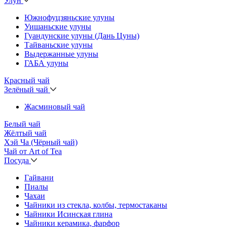
Улун
Южнофуцзяньские улуны
Уишаньские улуны
Гуандунские улуны (Дань Цуны)
Тайваньские улуны
Выдержанные улуны
ГАБА улуны
Красный чай
Зелёный чай
Жасминовый чай
Белый чай
Жёлтый чай
Хэй Ча (Чёрный чай)
Чай от Art of Tea
Посуда
Гайвани
Пиалы
Чахаи
Чайники из стекла, колбы, термостаканы
Чайники Исинская глина
Чайники керамика, фарфор