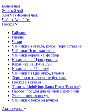
Белый чай
Жёлтый чай
Хэй Ча (Чёрный чай)
Чай от Art of Tea
Посуда
Гайвани
Пиалы
Чахаи
Чайники из стекла, колбы, термостаканы
Чайники Исинская глина
Чайники керамика, фарфор
Керамика из Цзиндэчжэнь
Керамика из Цзяньшуй
Керамика из Чаочжоу
Чайники из Циньчжоу, Гуанси
Термосы и заварочные бутылки
Посуда из стекла
Типоты LightKing, Sama Doyo (Bonston)
Наборы посуды для чайной церемонии
Эксклюзивная посуда
Чайники с боковой ручкой
Аксессуары