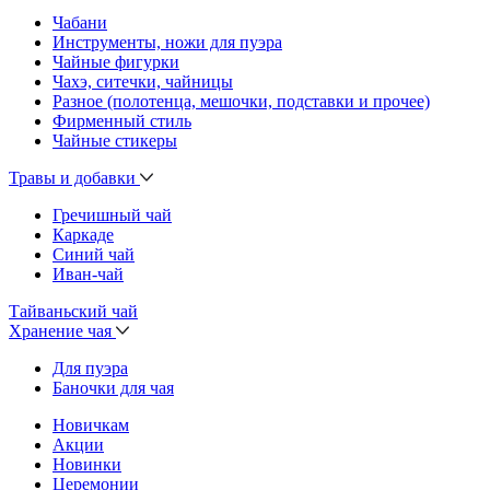
Чабани
Инструменты, ножи для пуэра
Чайные фигурки
Чахэ, ситечки, чайницы
Разное (полотенца, мешочки, подставки и прочее)
Фирменный стиль
Чайные стикеры
Травы и добавки
Гречишный чай
Каркаде
Синий чай
Иван-чай
Тайваньский чай
Хранение чая
Для пуэра
Баночки для чая
Новичкам
Акции
Новинки
Церемонии