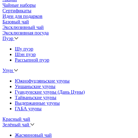
Чайные наборы
Сертификаты
Идеи для подарков
Базовый чай
Эксклюзивный чай
Эксклюзивная посуда
Пуэр
Шу пуэр
Шэн пуэр
Рассыпной пуэр
Улун
Южнофуцзяньские улуны
Уишаньские улуны
Гуандунские улуны (Дань Цуны)
Тайваньские улуны
Выдержанные улуны
ГАБА улуны
Красный чай
Зелёный чай
Жасминовый чай