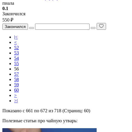
пиала
0.1
Закончился
550 ₽
Закончился
|<
<
52
53
54
55
56
57
58
59
60
>
>|
Показано с 661 по 672 из 718 (Страниц: 60)
Полезные статьи про чайную утварь: