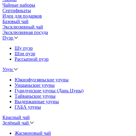
Чайные наборы
Сертификаты
Идеи для подарков
Базовый чай
Эксклюзивный чай
Эксклюзивная посуда
Пуэр
Шу пуэр
Шэн пуэр
Рассыпной пуэр
Улун
Южнофуцзяньские улуны
Уишаньские улуны
Гуандунские улуны (Дань Цуны)
Тайваньские улуны
Выдержанные улуны
ГАБА улуны
Красный чай
Зелёный чай
Жасминовый чай