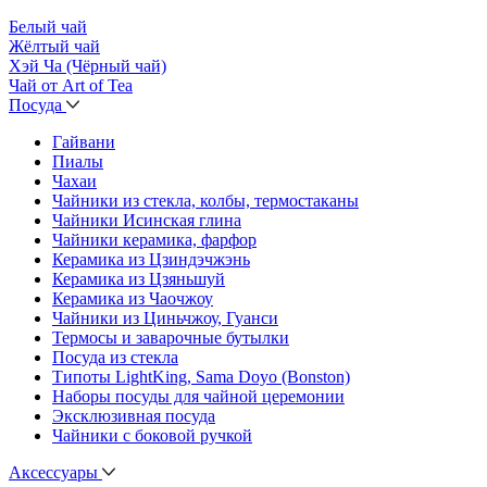
Белый чай
Жёлтый чай
Хэй Ча (Чёрный чай)
Чай от Art of Tea
Посуда
Гайвани
Пиалы
Чахаи
Чайники из стекла, колбы, термостаканы
Чайники Исинская глина
Чайники керамика, фарфор
Керамика из Цзиндэчжэнь
Керамика из Цзяньшуй
Керамика из Чаочжоу
Чайники из Циньчжоу, Гуанси
Термосы и заварочные бутылки
Посуда из стекла
Типоты LightKing, Sama Doyo (Bonston)
Наборы посуды для чайной церемонии
Эксклюзивная посуда
Чайники с боковой ручкой
Аксессуары