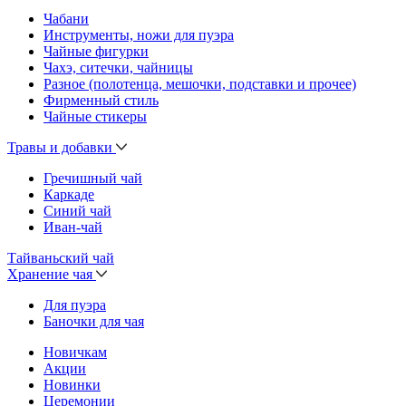
Чабани
Инструменты, ножи для пуэра
Чайные фигурки
Чахэ, ситечки, чайницы
Разное (полотенца, мешочки, подставки и прочее)
Фирменный стиль
Чайные стикеры
Травы и добавки
Гречишный чай
Каркаде
Синий чай
Иван-чай
Тайваньский чай
Хранение чая
Для пуэра
Баночки для чая
Новичкам
Акции
Новинки
Церемонии