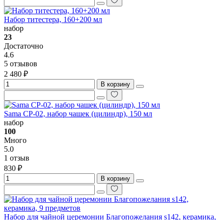
Набор титестера, 160+200 мл
набор
23
Достаточно
4.6
5 отзывов
2 480 ₽
В корзину
Sama CP-02, набор чашек (цилиндр), 150 мл
набор
100
Много
5.0
1 отзыв
830 ₽
В корзину
Набор для чайной церемонии Благопожелания s142, керамика,