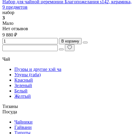
Набор для чайной церемонии Благопожелания s142, керамика,
9 предметов
набор
3
Мало
Нет отзывов
9 880 ₽
В корзину
Чай
Пуэры и другие хэй ча
Улуны (габа)
Красный
Зеленый
Белый
Желтый
Тизаны
Посуда
Чайники
Гайвани
Типоты