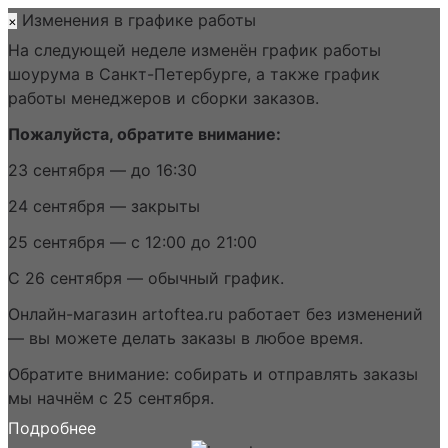
Изменения в графике работы
×
На следующей неделе изменён график работы
шоурума в Санкт-Петербурге, а также график
работы менеджеров и сборки заказов.
Пожалуйста, обратите внимание:
23 сентября — до 16:30
24 сентября — закрыты
25 сентября — с 12:00 до 21:00
С 26 сентября — обычный график.
Онлайн-магазин artoftea.ru работает без изменений
— вы можете делать заказы в любое время.
Обратите внимание: собирать и отправлять заказы
мы начнём с 25 сентября.
Подробнее