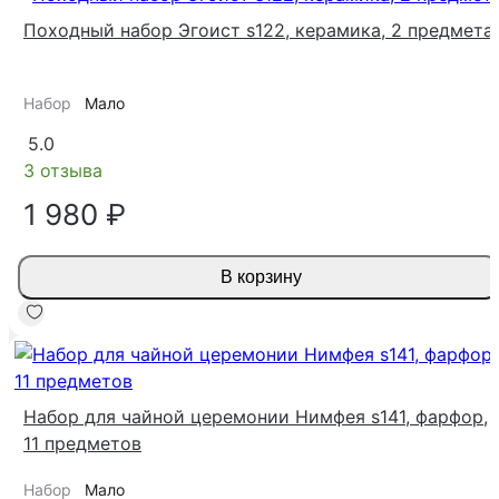
Походный набор Эгоист s122, керамика, 2 предмета
Набор
Мало
5.0
3 отзыва
1 980 ₽
В корзину
Набор для чайной церемонии Нимфея s141, фарфор,
11 предметов
Набор
Мало