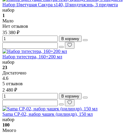
Набор Цветущая Сакура s140, Цзиндэчжэнь, 3 предмета
набор
1
Мало
Нет отзывов
35 380 ₽
В корзину
Набор титестера, 160+200 мл
набор
23
Достаточно
4.6
5 отзывов
2 480 ₽
В корзину
Sama CP-02, набор чашек (цилиндр), 150 мл
набор
100
Много