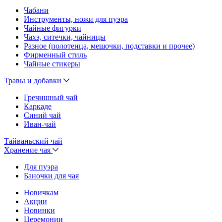
Чабани
Инструменты, ножи для пуэра
Чайные фигурки
Чахэ, ситечки, чайницы
Разное (полотенца, мешочки, подставки и прочее)
Фирменный стиль
Чайные стикеры
Травы и добавки
Гречишный чай
Каркаде
Синий чай
Иван-чай
Тайваньский чай
Хранение чая
Для пуэра
Баночки для чая
Новичкам
Акции
Новинки
Церемонии