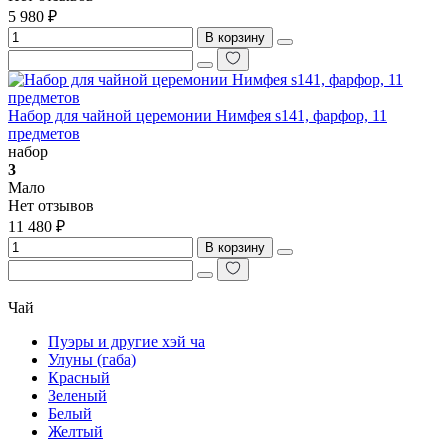
5 980 ₽
В корзину
Набор для чайной церемонии Нимфея s141, фарфор, 11
предметов
набор
3
Мало
Нет отзывов
11 480 ₽
В корзину
Чай
Пуэры и другие хэй ча
Улуны (габа)
Красный
Зеленый
Белый
Желтый