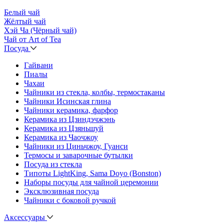
Белый чай
Жёлтый чай
Хэй Ча (Чёрный чай)
Чай от Art of Tea
Посуда
Гайвани
Пиалы
Чахаи
Чайники из стекла, колбы, термостаканы
Чайники Исинская глина
Чайники керамика, фарфор
Керамика из Цзиндэчжэнь
Керамика из Цзяньшуй
Керамика из Чаочжоу
Чайники из Циньчжоу, Гуанси
Термосы и заварочные бутылки
Посуда из стекла
Типоты LightKing, Sama Doyo (Bonston)
Наборы посуды для чайной церемонии
Эксклюзивная посуда
Чайники с боковой ручкой
Аксессуары