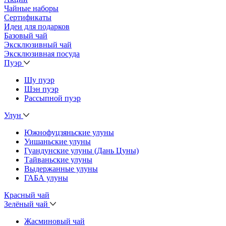
Чайные наборы
Сертификаты
Идеи для подарков
Базовый чай
Эксклюзивный чай
Эксклюзивная посуда
Пуэр
Шу пуэр
Шэн пуэр
Рассыпной пуэр
Улун
Южнофуцзяньские улуны
Уишаньские улуны
Гуандунские улуны (Дань Цуны)
Тайваньские улуны
Выдержанные улуны
ГАБА улуны
Красный чай
Зелёный чай
Жасминовый чай