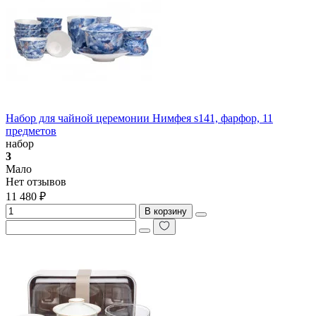
Набор для чайной церемонии Нимфея s141, фарфор, 11
предметов
набор
3
Мало
Нет отзывов
11 480 ₽
В корзину