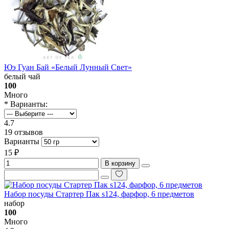
Юэ Гуан Бай «Белый Лунный Свет»
белый чай
100
Много
* Варианты:
4.7
19 отзывов
Варианты
15 ₽
В корзину
Набор посуды Стартер Пак s124, фарфор, 6 предметов
набор
100
Много