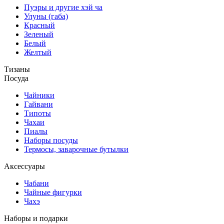
Пуэры и другие хэй ча
Улуны (габа)
Красный
Зеленый
Белый
Желтый
Тизаны
Посуда
Чайники
Гайвани
Типоты
Чахаи
Пиалы
Наборы посуды
Термосы, заварочные бутылки
Аксессуары
Чабани
Чайные фигурки
Чахэ
Наборы и подарки