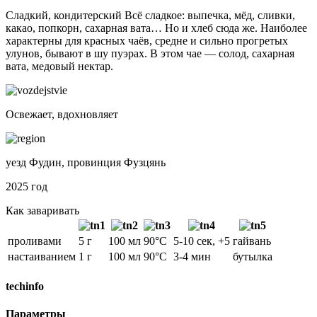
Сладкий, кондитерский
Всё сладкое: выпечка, мёд, сливки,
какао, попкорн, сахарная вата… Но и хлеб сюда же. Наиболее
характерны для красных чаёв, средне и сильно прогретых
улунов, бывают в шу пуэрах. В этом чае — солод, сахарная
вата, медовый нектар.
Освежает, вдохновляет
уезд Фудин, провинция Фузцянь
2025 год
Как заваривать
проливами
5 г
100 мл
90°C
5-10 сек, +5
гайвань
настаиванием
1 г
100 мл
90°C
3-4 мин
бутылка
techinfo
Параметры