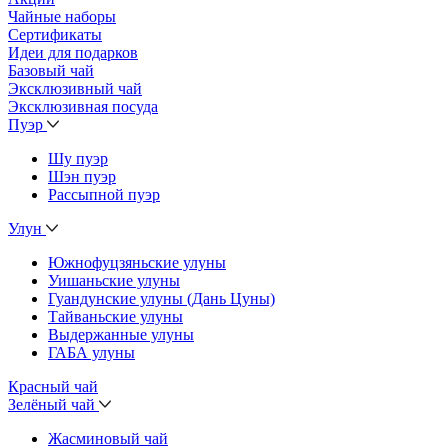
Чайные наборы
Сертификаты
Идеи для подарков
Базовый чай
Эксклюзивный чай
Эксклюзивная посуда
Пуэр
Шу пуэр
Шэн пуэр
Рассыпной пуэр
Улун
Южнофуцзяньские улуны
Уишаньские улуны
Гуандунские улуны (Дань Цуны)
Тайваньские улуны
Выдержанные улуны
ГАБА улуны
Красный чай
Зелёный чай
Жасминовый чай