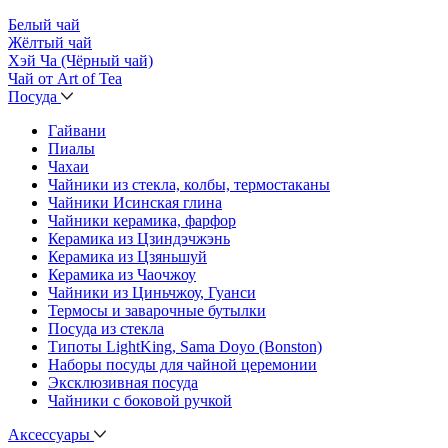
Белый чай
Жёлтый чай
Хэй Ча (Чёрный чай)
Чай от Art of Tea
Посуда
Гайвани
Пиалы
Чахаи
Чайники из стекла, колбы, термостаканы
Чайники Исинская глина
Чайники керамика, фарфор
Керамика из Цзиндэчжэнь
Керамика из Цзяньшуй
Керамика из Чаочжоу
Чайники из Циньчжоу, Гуанси
Термосы и заварочные бутылки
Посуда из стекла
Типоты LightKing, Sama Doyo (Bonston)
Наборы посуды для чайной церемонии
Эксклюзивная посуда
Чайники с боковой ручкой
Аксессуары