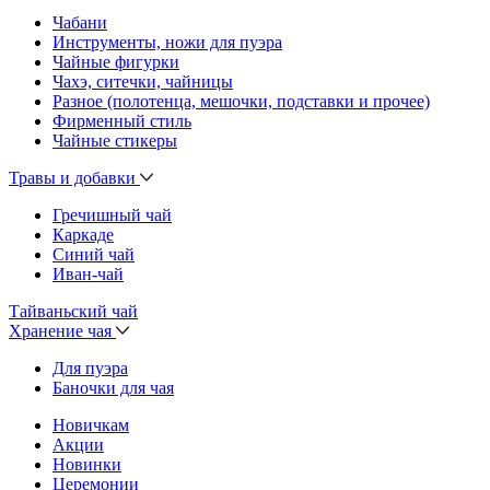
Чабани
Инструменты, ножи для пуэра
Чайные фигурки
Чахэ, ситечки, чайницы
Разное (полотенца, мешочки, подставки и прочее)
Фирменный стиль
Чайные стикеры
Травы и добавки
Гречишный чай
Каркаде
Синий чай
Иван-чай
Тайваньский чай
Хранение чая
Для пуэра
Баночки для чая
Новичкам
Акции
Новинки
Церемонии