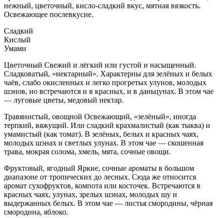
нежный, цветочный, кисло-сладкий вкус, мятная вязкость.
Освежающее послевкусие.
Сладкий
Кислый
Умами
Цветочный
Свежий и лёгкий или густой и насыщенный.
Сладковатый, «нектарный». Характерны для зелёных и белых
чаёв, слабо окисленных и легко прогретых улунов, молодых
шэнов, но встречаются и в красных, и в даньцунах. В этом чае
— луговые цветы, медовый нектар.
Травянистый, овощной
Освежающий, «зелёный», иногда
терпкий, вяжущий. Или сладкий крахмалистый (как тыква) и
умамистый (как томат). В зелёных, белых и красных чаях,
молодых шэнах и светлых улунах. В этом чае — скошенная
трава, мокрая солома, хмель, мята, сочные овощи.
Фруктовый, ягодный
Яркие, сочные ароматы в большом
диапазоне от тропических до лесных. Сюда же относится
аромат сухофруктов, компота или косточек. Встречаются в
красных чаях, улунах, зрелых шэнах, молодых шу и
выдержанных белых. В этом чае — листья смородины, чёрная
смородина, яблоко.