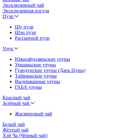
Эксклюзивный чай
Эксклюзивная посуда
Пуэр
Шу пуэр
Шэн пуэр
Рассыпной пуэр
Улун
Южнофуцзяньские улуны
Уишаньские улуны
Гуандунские улуны (Дань Цуны)
Тайваньские улуны
Выдержанные улуны
ГАБА улуны
Красный чай
Зелёный чай
Жасминовый чай
Белый чай
Жёлтый чай
Хэй Ча (Чёрный чай)