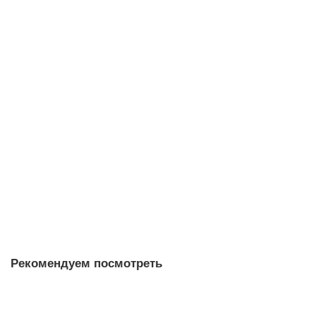
Е Шен Бай Ча из Линьцана
белый чай
100
Много
5.0
45 отзывов
Варианты
24 ₽
В корзину
Рекомендуем посмотреть