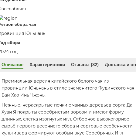
Расслабляет
Регион сбора чая
провинция Юньнань
Год сбора
2024 год
Описание
Характеристики
Отзывы (32)
Доставка и о
Премиальная версия китайского белого чая из
провинции Юньнань в стиле знаменитого Фудинского чая
Бай Хао Инь Чжэнь.
Нежные, нераскрытые почки с чайных деревьев сорта Да
Хуан Я покрыты серебристым ворсом и имеют форму
длинных, слегка изогнутых игл. Отборное высокогорное
сырьё первого весеннего сбора и сортовые особенности
культивара формируют особый вкус Серебряных Игл —