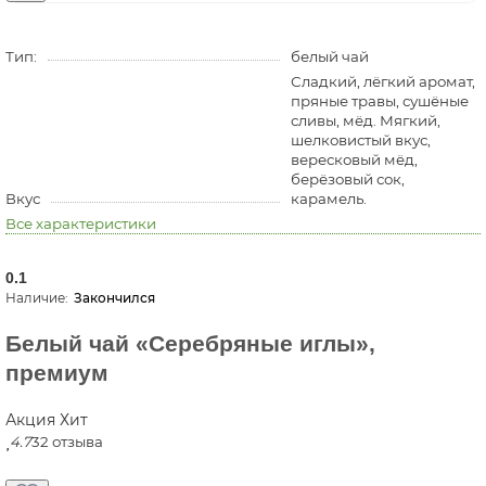
Тип:
белый чай
Сладкий, лёгкий аромат,
пряные травы, сушёные
сливы, мёд. Мягкий,
шелковистый вкус,
вересковый мёд,
берёзовый сок,
Вкус
карамель.
Все характеристики
0.1
Закончился
Белый чай «Серебряные иглы»,
премиум
Акция
Хит
4.7
32 отзыва