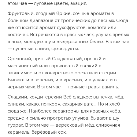
этом чае — луговые цветы, акация.
Фруктовый, ягодный
Яркие, сочные ароматы в
большом диапазоне от тропических до лесных. Сюда
же относится аромат сухофруктов, компота или
косточек. Встречаются в красных чаях, улунах, зрелых
шэнах, молодых шу и выдержанных белых. В этом чае
— сушёные сливы, сухофрукты.
Ореховый, пряный
Сладковатый, пряный и
маслянистый или горьковатый свежий в
зависимости от конкретного ореха или специи.
Бывают и в зелёных, и в красных, и в улунах, и в
чёрных чаях. В этом чае — пряные травы, ваниль.
Сладкий, кондитерский
Всё сладкое: выпечка, мёд,
сливки, какао, попкорн, сахарная вата… Но и хлеб
сюда же. Наиболее характерны для красных чаёв,
средне и сильно прогретых улунов, бывают в шу
пуэрах. В этом чае — вересковый мёд, сливочная
карамель, берёзовый сок.